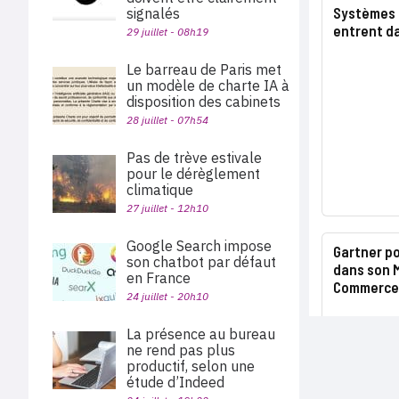
Systèmes i
signalés
entrent da
29 juillet - 08h19
Le barreau de Paris met
un modèle de charte IA à
disposition des cabinets
28 juillet - 07h54
Pas de trève estivale
pour le dérèglement
climatique
27 juillet - 12h10
Google Search impose
Gartner p
son chatbot par défaut
dans son M
en France
Commerce
24 juillet - 20h10
La présence au bureau
ne rend pas plus
productif, selon une
étude d’Indeed