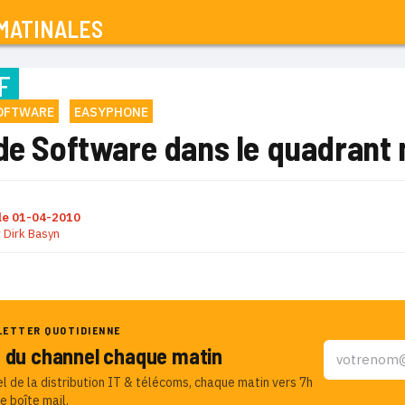
MATINALES
F
SOFTWARE
EASYPHONE
ude Software dans le quadrant
le
01-04-2010
r
Dirk Basyn
LETTER QUOTIDIENNE
u du channel chaque matin
el de la distribution IT & télécoms, chaque matin vers 7h
e boîte mail.