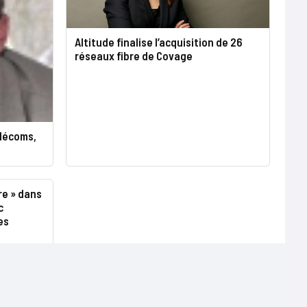
Altitude finalise l’acquisition de 26
réseaux fibre de Covage
élécoms,
re » dans
c
es