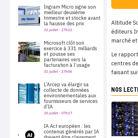
Ingram Micro signe son
meilleur deuxième
trimestre et stocke avant
Altitude 
la hausse des prix
31 juillet - 17h11
éditeurs I
marché et 
Microsoft clôt son
exercice à 331 milliards
et pousse ses
Le rapport
partenaires vers la
centres de
facturation à l’usage
faisant su
31 juillet - 17h06
L’Arcep va élargir sa
NOS LECT
collecte de données
environnementales aux
fournisseurs de services
d’IA
30 juillet - 07h17
IA Act européen : les
contenus générés par IA
doivent être clairement