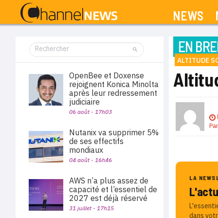
NEWS
EN BRE
ALTITUDE 
Altit
OpenBee et Doxense
rejoignent Konica Minolta
après leur redressement
judiciaire
06 août - 17h03
Pa
Nutanix va supprimer 5%
de ses effectifs
mondiaux
04 août - 16h46
LA NEWS
AWS n’a plus assez de
capacité et l’essentiel de
L'act
2027 est déjà réservé
L'essenti
31 juillet - 17h15
dans votr