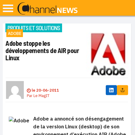
PRODUITS ET SOLUTIONS
ADOBE
Adobe stoppe les
développements de AIR pour
Linux
le
20-06-2011
Par
Le MagIT
Adobe a annoncé son désengagement
de la version Linux (desktop) de son
environnement d’exécution AIR (Adobe