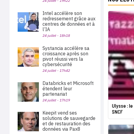
24 juillet - 19h22
Intel accélère son
redressement grâce aux
centres de données et à
l’IA
24 juillet - 18h18
Systancia accélère sa
croissance après son
pivot réussi vers la
cybersécurité
24 juillet - 17h42
Databricks et Microsoft
étendent leur
partenariat
24 juillet - 17h19
Ulysse : le
SNCF
Keepit vend ses
solutions de sauvegarde
et de restauration des
données via Pax8