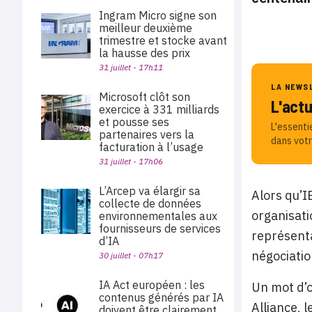
Ingram Micro signe son
meilleur deuxième
trimestre et stocke avant
la hausse des prix
31 juillet - 17h11
LA NEWS
Microsoft clôt son
L'act
exercice à 331 milliards
et pousse ses
L'essenti
partenaires vers la
dans votr
facturation à l’usage
31 juillet - 17h06
L’Arcep va élargir sa
Alors qu’I
collecte de données
organisati
environnementales aux
fournisseurs de services
représenta
d’IA
négociatio
30 juillet - 07h17
IA Act européen : les
Un mot d’o
contenus générés par IA
Alliance, l
doivent être clairement