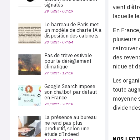
signalés
vient d’êt
29 juillet - 08h19
laquelle l
Le barreau de Paris met
En France,
un modèle de charte IA à
disposition des cabinets
plusieurs c
28 juillet - 07h54
retrouver 
Pas de trève estivale
des revend
pour le dérèglement
nique et d
climatique
27 juillet - 12h10
Les organi
Google Search impose
toute augm
son chatbot par défaut
en France
moyenne so
24 juillet - 20h10
dividende
La présence au bureau
ne rend pas plus
productif, selon une
étude d’Indeed
NOS LECT