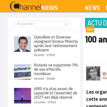
NEWS
ACTU D
IBM
100 an
OpenBee et Doxense
rejoignent Konica Minolta
après leur redressement
judiciaire
06 août - 17h03
Nutanix va supprimer 5%
de ses effectifs
mondiaux
Pa
04 août - 16h46
AWS n’a plus assez de
Les organ
capacité et l’essentiel de
2027 est déjà réservé
cette ann
31 juillet - 17h15
centenair