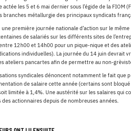
re actée les 5 et 6 mai dernier sous l’égide de la FIOM 
es branches métallurgie des principaux syndicats franç
 une première journée nationale d’action sur le même t
entaines de salariés sur les différents sites de l’entre
entre 12h00 et 14h00 pour un pique-nique et des atelie
ications individuelles). La journée du 14 juin devrait
es ateliers pancartes afin de permettre au non-grèviste
sations syndicales dénoncent notamment le fait que pr
entation de salaire cette année (certains sont bloqué
it limitée à 1,4%. Une austérité sur les salaires qui 
s des actionnaires depuis de nombreuses années.
EURS ONT LU ENSUITE