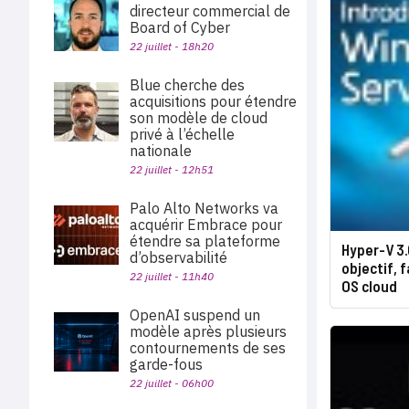
directeur commercial de
Board of Cyber
22 juillet - 18h20
Blue cherche des
acquisitions pour étendre
son modèle de cloud
privé à l’échelle
nationale
22 juillet - 12h51
Palo Alto Networks va
acquérir Embrace pour
étendre sa plateforme
Hyper-V 3.
d’observabilité
objectif, 
22 juillet - 11h40
OS cloud
OpenAI suspend un
modèle après plusieurs
contournements de ses
garde-fous
22 juillet - 06h00