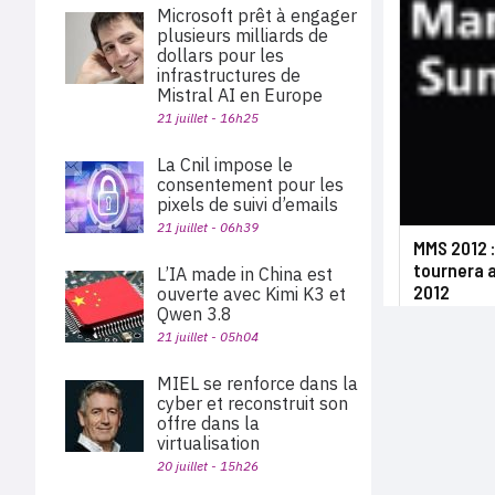
Microsoft prêt à engager
plusieurs milliards de
dollars pour les
infrastructures de
Mistral AI en Europe
21 juillet - 16h25
La Cnil impose le
consentement pour les
pixels de suivi d’emails
21 juillet - 06h39
MMS 2012 :
tournera 
L’IA made in China est
2012
ouverte avec Kimi K3 et
Qwen 3.8
21 juillet - 05h04
MIEL se renforce dans la
cyber et reconstruit son
offre dans la
virtualisation
20 juillet - 15h26