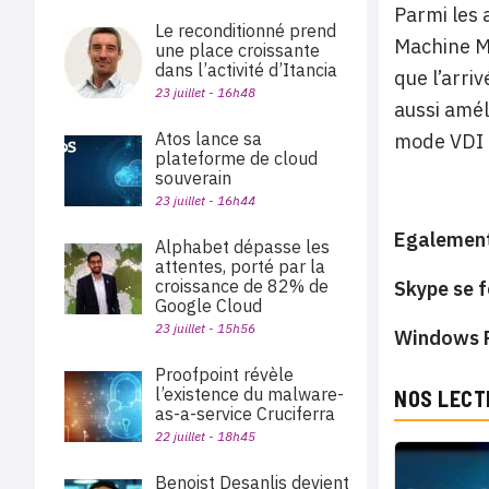
Parmi les 
Le reconditionné prend
Machine Ma
une place croissante
dans l’activité d’Itancia
que l’arr
23 juillet - 16h48
aussi amél
Atos lance sa
mode VDI d
plateforme de cloud
souverain
23 juillet - 16h44
Egalement
Alphabet dépasse les
attentes, porté par la
croissance de 82% de
Skype se 
Google Cloud
23 juillet - 15h56
Windows P
Proofpoint révèle
l’existence du malware-
NOS LECT
as-a-service Cruciferra
22 juillet - 18h45
Benoist Desanlis devient