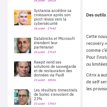
24 juillet - 18h18
Systancia accélère sa
Des outils
croissance après son
pivot réussi vers la
cybersécurité
24 juillet - 17h42
Cette nouv
Databricks et Microsoft
étendent leur
recovery »
partenariat
comme c’ét
24 juillet - 17h19
Pour l’inst
Keepit vend ses
ou limitée
solutions de sauvegarde
et de restauration des
Citrix a a
données via Pax8
23 juillet - 18h56
de self se
les provisi
Les résultats trimestriels
de Soitec s’envolent de
23%
23 juillet - 17h03