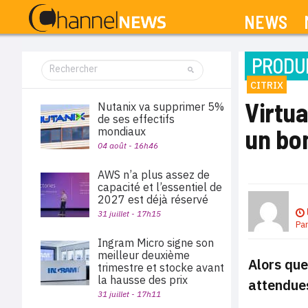
NEWS
PRODUI
CITRIX
Virtua
Nutanix va supprimer 5%
de ses effectifs
un bo
mondiaux
04 août - 16h46
AWS n’a plus assez de
capacité et l’essentiel de
2027 est déjà réservé
31 juillet - 17h15
Pa
Ingram Micro signe son
meilleur deuxième
Alors que
trimestre et stocke avant
la hausse des prix
attendues
31 juillet - 17h11