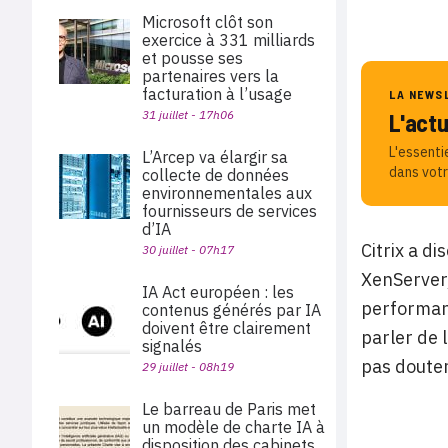
Microsoft clôt son
exercice à 331 milliards
et pousse ses
partenaires vers la
facturation à l’usage
LA NEWS
31 juillet - 17h06
L'act
L'essenti
L’Arcep va élargir sa
dans votr
collecte de données
environnementales aux
fournisseurs de services
d’IA
Citrix a d
30 juillet - 07h17
XenServer,
IA Act européen : les
performanc
contenus générés par IA
doivent être clairement
parler de 
signalés
pas douter
29 juillet - 08h19
Le barreau de Paris met
un modèle de charte IA à
disposition des cabinets