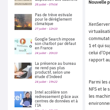
Nouvelle p
28 juillet - 07h54
Pas de trève estivale
pour le dérèglement
climatique
XenServer 
27 juillet - 12h10
virtualisa
commutateu
Google Search impose
son chatbot par défaut
1 et qui s
en France
celui d’O
24 juillet - 20h10
rapport au
La présence au bureau
ne rend pas plus
productif, selon une
étude d’Indeed
Parmi les 
24 juillet - 19h22
NFS et le 
Intel accélère son
les machin
redressement grâce aux
centres de données et à
environnem
l’IA