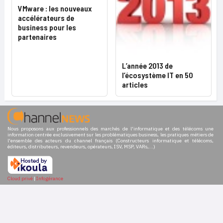
VMware : les nouveaux
accélérateurs de
business pour les
partenaires
L’année 2013 de
l’écosystème IT en 50
articles
Nous proposons aux professionnels des marchés de l'informatique et des télécoms une
information centrée exclusivement sur les problématiques business, les pratiques métiers de
l'ensemble des acteurs du channel français (Constructeurs informatique et télécoms,
éditeurs, distributeurs, revendeurs, opérateurs, ISV, MSP, VARs,...)
Cloud privé
|
Infogérance