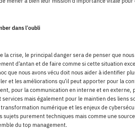
de mener à bien leur mission d’importance vitale pour
ber dans l’oubli
de la crise, le principal danger sera de penser que no
ment d’antan et de faire comme si cette situation exce
hoc que nous avons vécu doit nous aider à identifier 
er et les améliorations qu’il peut apporter pour la cont
lient, pour la communication en interne et en externe, 
t services mais également pour le maintien des liens so
 transformation numérique et les enjeux de cybersécur
sujets purement techniques mais comme une source de 
semble du top management.