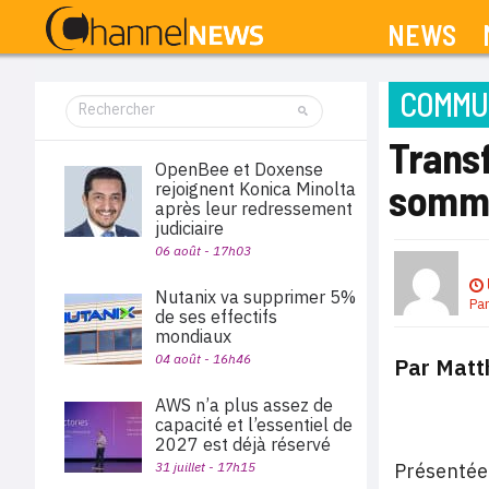
NEWS
COMMUN
Transf
OpenBee et Doxense
somme
rejoignent Konica Minolta
après leur redressement
judiciaire
06 août - 17h03
Nutanix va supprimer 5%
Pa
de ses effectifs
mondiaux
04 août - 16h46
Par Matt
AWS n’a plus assez de
capacité et l’essentiel de
2027 est déjà réservé
31 juillet - 17h15
Présentée 