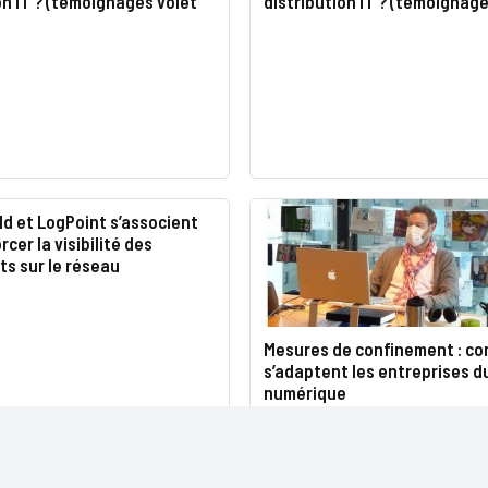
on IT ? (témoignages volet
distribution IT ? (témoignage
d et LogPoint s’associent
cer la visibilité des
s sur le réseau
Mesures de confinement : c
s’adaptent les entreprises d
numérique