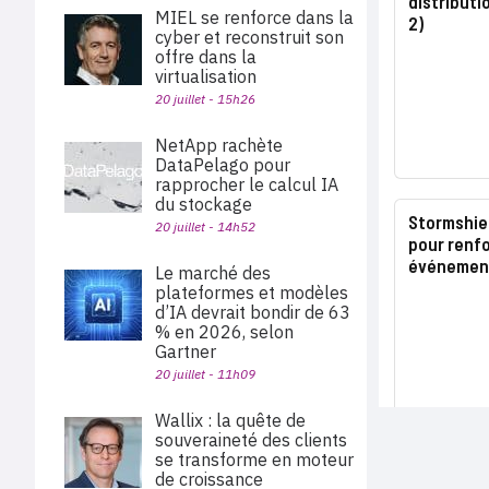
distributi
MIEL se renforce dans la
2)
cyber et reconstruit son
offre dans la
virtualisation
20 juillet - 15h26
NetApp rachète
DataPelago pour
rapprocher le calcul IA
du stockage
Stormshiel
20 juillet - 14h52
pour renfor
événement
Le marché des
plateformes et modèles
d’IA devrait bondir de 63
% en 2026, selon
Gartner
20 juillet - 11h09
Wallix : la quête de
souveraineté des clients
se transforme en moteur
de croissance