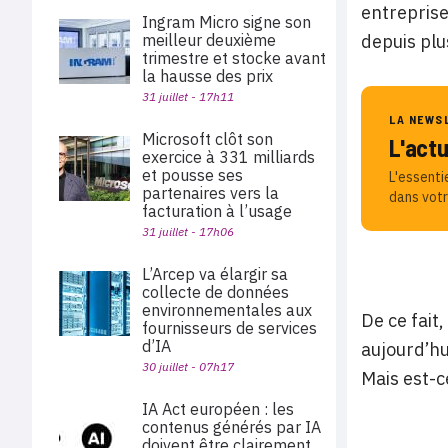
entreprise
Ingram Micro signe son
meilleur deuxième
depuis plu
trimestre et stocke avant
la hausse des prix
31 juillet - 17h11
LA NEWS
Microsoft clôt son
L'act
exercice à 331 milliards
et pousse ses
L'essenti
partenaires vers la
dans votr
facturation à l’usage
31 juillet - 17h06
L’Arcep va élargir sa
collecte de données
environnementales aux
De ce fait
fournisseurs de services
d’IA
aujourd’hu
30 juillet - 07h17
Mais est-ce
IA Act européen : les
contenus générés par IA
doivent être clairement