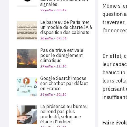
signalés
Même si en
29 juillet - 08h19
question a
traverser.
Le barreau de Paris met
un modèle de charte IA à
l’annonce
disposition des cabinets
28 juillet - 07h54
Pas de trève estivale
pour le dérèglement
En effet, 
climatique
leur capac
27 juillet - 12h10
beaucoup d
Google Search impose
leurs coll
son chatbot par défaut
en France
précisant 
24 juillet - 20h10
insuffisan
La présence au bureau
ne rend pas plus
productif, selon une
étude d’Indeed
Faire évol