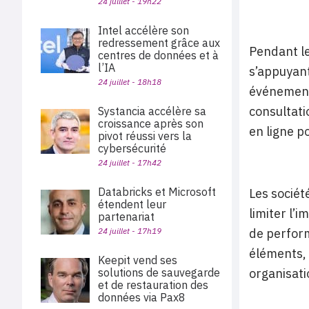
24 juillet - 19h22
Intel accélère son
redressement grâce aux
Pendant le
centres de données et à
l’IA
s’appuyant
24 juillet - 18h18
événements
consultati
Systancia accélère sa
croissance après son
en ligne p
pivot réussi vers la
cybersécurité
24 juillet - 17h42
Databricks et Microsoft
Les sociét
étendent leur
limiter l’
partenariat
24 juillet - 17h19
de perform
éléments, 
Keepit vend ses
solutions de sauvegarde
organisati
et de restauration des
données via Pax8