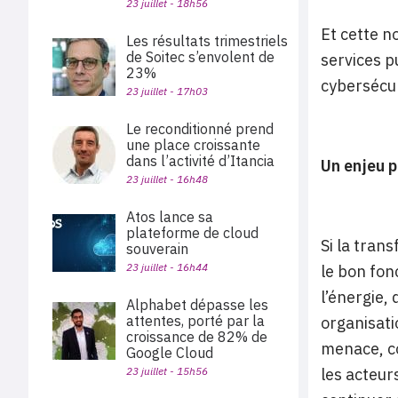
23 juillet - 18h56
Et cette n
Les résultats trimestriels
de Soitec s’envolent de
services p
23%
cybersécur
23 juillet - 17h03
Le reconditionné prend
une place croissante
dans l’activité d’Itancia
Un enjeu p
23 juillet - 16h48
Atos lance sa
plateforme de cloud
Si la tran
souverain
23 juillet - 16h44
le bon fon
l’énergie, 
Alphabet dépasse les
attentes, porté par la
organisati
croissance de 82% de
menace, co
Google Cloud
23 juillet - 15h56
les acteur