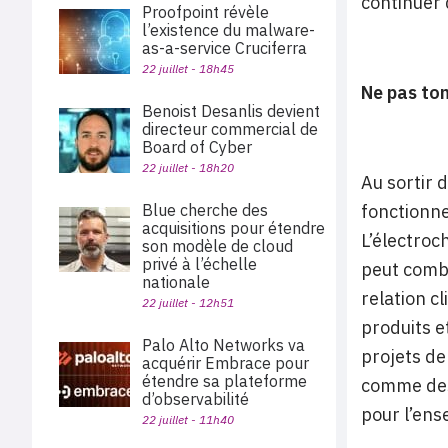
continuer 
Proofpoint révèle
l’existence du malware-
as-a-service Cruciferra
22 juillet - 18h45
Ne pas tom
Benoist Desanlis devient
directeur commercial de
Board of Cyber
22 juillet - 18h20
Au sortir 
Blue cherche des
fonctionne
acquisitions pour étendre
L’électroc
son modèle de cloud
privé à l’échelle
peut combl
nationale
relation c
22 juillet - 12h51
produits e
Palo Alto Networks va
projets de
acquérir Embrace pour
étendre sa plateforme
comme des 
d’observabilité
pour l’en
22 juillet - 11h40