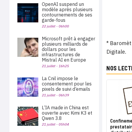
OpenAI suspend un
modèle après plusieurs
contournements de ses
garde-fous
22 juillet - 06h00
Microsoft prêt à engager
* Baromètr
plusieurs milliards de
dollars pour les
Digitale.
infrastructures de
Mistral AI en Europe
21 juillet - 16h25
NOS LECT
La Cnil impose le
consentement pour les
pixels de suivi d’emails
21 juillet - 06h39
L’IA made in China est
ouverte avec Kimi K3 et
Qwen 3.8
Confinemen
21 juillet - 05h04
prestatair