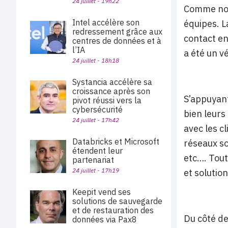
24 juillet - 19h22
Comme nous
Intel accélère son
équipes. L
redressement grâce aux
contact en
centres de données et à
l’IA
a été un v
24 juillet - 18h18
Systancia accélère sa
croissance après son
S’appuyant
pivot réussi vers la
cybersécurité
bien leurs
24 juillet - 17h42
avec les c
Databricks et Microsoft
réseaux so
étendent leur
etc…. Tout
partenariat
24 juillet - 17h19
et solutio
Keepit vend ses
solutions de sauvegarde
et de restauration des
Du côté de
données via Pax8