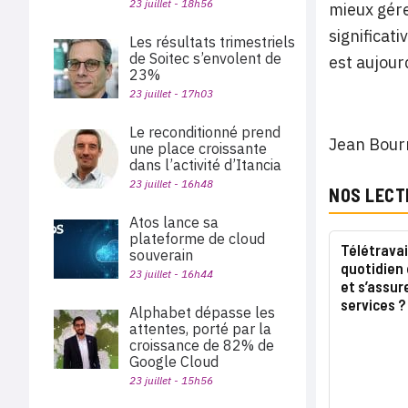
23 juillet - 18h56
mieux gére
significat
Les résultats trimestriels
de Soitec s’envolent de
est aujour
23%
23 juillet - 17h03
Le reconditionné prend
Jean Bourr
une place croissante
dans l’activité d’Itancia
23 juillet - 16h48
NOS LECT
Atos lance sa
plateforme de cloud
Télétravai
souverain
quotidien 
23 juillet - 16h44
et s’assur
services ?
Alphabet dépasse les
attentes, porté par la
croissance de 82% de
Google Cloud
23 juillet - 15h56