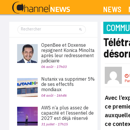
NEWS
COMMUN
Télétr
OpenBee et Doxense
désor
rejoignent Konica Minolta
après leur redressement
judiciaire
06 août - 17h03
Nutanix va supprimer 5%
Pa
de ses effectifs
mondiaux
04 août - 16h46
Avec l’ex
ce premie
AWS n’a plus assez de
capacité et l’essentiel de
auxquelle
2027 est déjà réservé
ce contex
31 juillet - 17h15