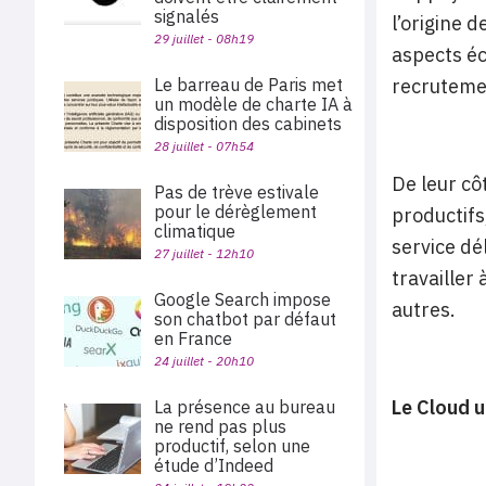
signalés
l’origine 
29 juillet - 08h19
aspects éc
Le barreau de Paris met
recrutemen
un modèle de charte IA à
disposition des cabinets
28 juillet - 07h54
De leur cô
Pas de trève estivale
pour le dérèglement
productifs
climatique
service dé
27 juillet - 12h10
travailler
Google Search impose
autres.
son chatbot par défaut
en France
24 juillet - 20h10
Le Cloud u
La présence au bureau
ne rend pas plus
productif, selon une
étude d’Indeed