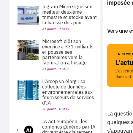
imposée c
Ingram Micro signe son
meilleur deuxième
trimestre et stocke avant
la hausse des prix
31 juillet - 17h11
Vers une é
Microsoft clôt son
exercice à 331 milliards
et pousse ses
LA NEWS
partenaires vers la
L'act
facturation à l’usage
31 juillet - 17h06
L'essenti
dans votr
L’Arcep va élargir sa
collecte de données
environnementales aux
fournisseurs de services
d’IA
30 juillet - 07h17
La question
IA Act européen : les
quelques a
contenus générés par IA
s’appuyant
doivent être clairement