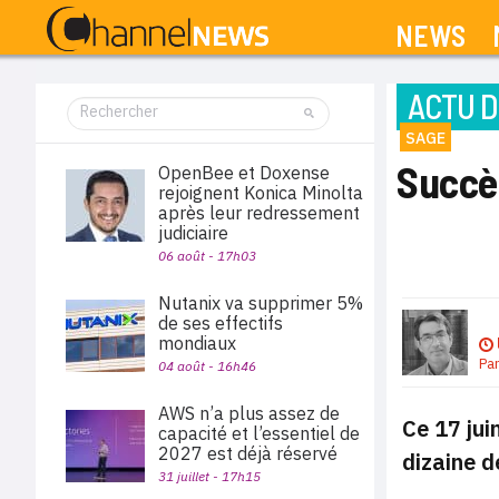
NEWS
ACTU D
SAGE
Succè
OpenBee et Doxense
rejoignent Konica Minolta
après leur redressement
judiciaire
06 août - 17h03
Nutanix va supprimer 5%
de ses effectifs
mondiaux
Pa
04 août - 16h46
AWS n’a plus assez de
Ce 17 jui
capacité et l’essentiel de
2027 est déjà réservé
dizaine d
31 juillet - 17h15