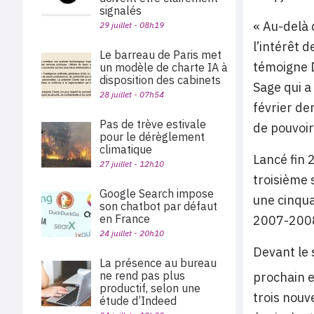
signalés
« Au-delà 
29 juillet - 08h19
l’intérêt 
Le barreau de Paris met
témoigne D
un modèle de charte IA à
disposition des cabinets
Sage qui a
28 juillet - 07h54
février de
Pas de trève estivale
de pouvoir
pour le dérèglement
climatique
Lancé fin 
27 juillet - 12h10
troisième 
Google Search impose
une cinqua
son chatbot par défaut
en France
2007-2008
24 juillet - 20h10
Devant le 
La présence au bureau
ne rend pas plus
prochain e
productif, selon une
trois nouv
étude d’Indeed