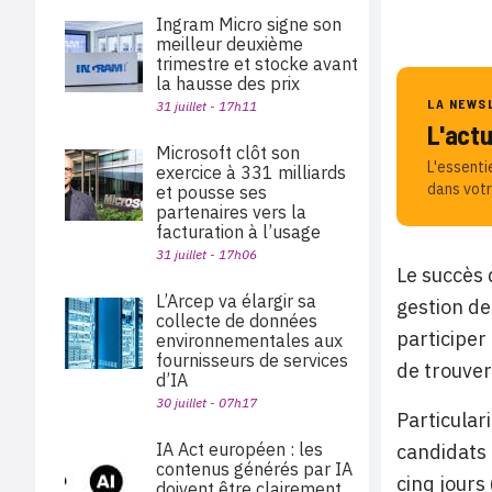
Ingram Micro signe son
meilleur deuxième
trimestre et stocke avant
la hausse des prix
LA NEWS
31 juillet - 17h11
L'act
Microsoft clôt son
L'essenti
exercice à 331 milliards
dans votr
et pousse ses
partenaires vers la
facturation à l’usage
31 juillet - 17h06
Le succès 
L’Arcep va élargir sa
gestion de
collecte de données
participer
environnementales aux
fournisseurs de services
de trouver
d’IA
30 juillet - 07h17
Particular
IA Act européen : les
candidats 
contenus générés par IA
cinq jours
doivent être clairement