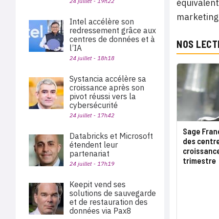
24 juillet - 19h22
équivalent
marketing 
Intel accélère son
redressement grâce aux
centres de données et à
NOS LECT
l’IA
24 juillet - 18h18
Systancia accélère sa
croissance après son
pivot réussi vers la
cybersécurité
24 juillet - 17h42
Sage Franc
Databricks et Microsoft
des centr
étendent leur
croissanc
partenariat
trimestre
24 juillet - 17h19
Keepit vend ses
solutions de sauvegarde
et de restauration des
données via Pax8