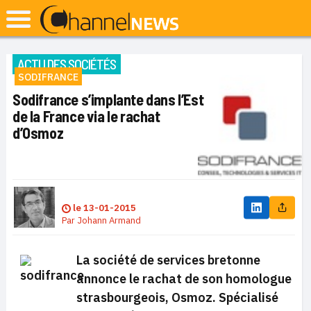
ACTU DES SOCIÉTÉS
SODIFRANCE
Sodifrance s’implante dans l’Est
de la France via le rachat
d’Osmoz
le
13-01-2015
Par
Johann Armand
La société de services bretonne
annonce le rachat de son homologue
strasbourgeois, Osmoz. Spécialisé