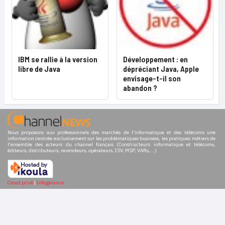
IBM se rallie à la version
Développement : en
libre de Java
dépréciant Java, Apple
envisage-t-il son
abandon ?
Nous proposons aux professionnels des marchés de l'informatique et des télécoms une
information centrée exclusivement sur les problématiques business, les pratiques métiers de
l'ensemble des acteurs du channel français (Constructeurs informatique et télécoms,
éditeurs, distributeurs, revendeurs, opérateurs, ISV, MSP, VARs,...)
Cloud privé
|
Infogérance