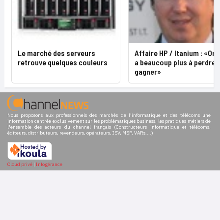
Le marché des serveurs
Affaire HP / Itanium : «Ora
retrouve quelques couleurs
a beaucoup plus à perdre q
gagner»
Nous proposons aux professionnels des marchés de l'informatique et des télécoms une
information centrée exclusivement sur les problématiques business, les pratiques métiers de
l'ensemble des acteurs du channel français (Constructeurs informatique et télécoms,
éditeurs, distributeurs, revendeurs, opérateurs, ISV, MSP, VARs,...)
Cloud privé
|
Infogérance