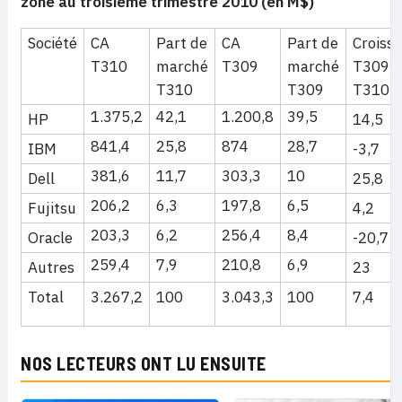
zone au troisième trimestre 2010 (en M$)
Société
CA
Part de
CA
Part de
Croiss
T310
marché
T309
marché
T309-
T310
T309
T310
1.375,2
42,1
1.200,8
39,5
HP
14,5
841,4
25,8
874
28,7
IBM
-3,7
381,6
11,7
303,3
10
Dell
25,8
206,2
6,3
197,8
6,5
Fujitsu
4,2
203,3
6,2
256,4
8,4
Oracle
-20,7
259,4
7,9
210,8
6,9
Autres
23
Total
3.267,2
100
3.043,3
100
7,4
NOS LECTEURS ONT LU ENSUITE