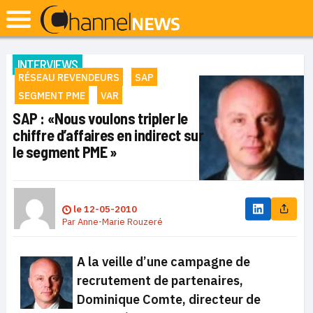
INTERVIEWS
RÉSEAU REVENDEURS
SAP
SEGMENT PME
VAR
SAP : «Nous voulons tripler le
chiffre d’affaires en indirect sur
le segment PME »
le
12-05-2010
Par
Anne-Marie Rouzeré
A la veille d’une campagne de
recrutement de partenaires,
Dominique Comte, directeur de