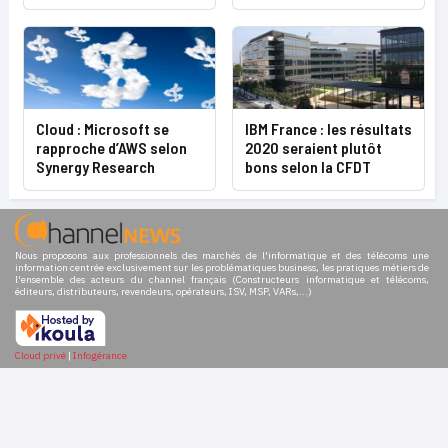
Cloud : Microsoft se
IBM France : les résultats
rapproche d’AWS selon
2020 seraient plutôt
Synergy Research
bons selon la CFDT
Nous proposons aux professionnels des marchés de l'informatique et des télécoms une
information centrée exclusivement sur les problématiques business, les pratiques métiers de
l'ensemble des acteurs du channel français (Constructeurs informatique et télécoms,
éditeurs, distributeurs, revendeurs, opérateurs, ISV, MSP, VARs,...)
Cloud privé
|
Infogérance