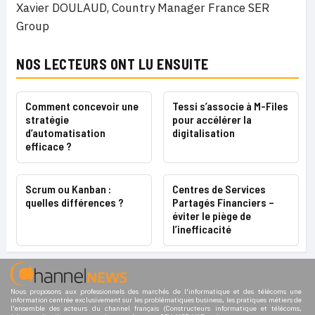
Xavier DOULAUD, Country Manager France SER
Group
NOS LECTEURS ONT LU ENSUITE
Comment concevoir une
Tessi s’associe à M-Files
stratégie
pour accélérer la
d’automatisation
digitalisation
efficace ?
Scrum ou Kanban :
Centres de Services
quelles différences ?
Partagés Financiers –
éviter le piège de
l’inefficacité
Nous proposons aux professionnels des marchés de l'informatique et des télécoms une
information centrée exclusivement sur les problématiques business, les pratiques métiers de
l'ensemble des acteurs du channel français (Constructeurs informatique et télécoms,