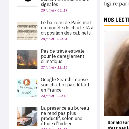
figure par
signalés
29 juillet - 08h19
NOS LECT
Le barreau de Paris met
un modèle de charte IA à
disposition des cabinets
28 juillet - 07h54
Pas de trève estivale
pour le dérèglement
climatique
27 juillet - 12h10
Google Search impose
son chatbot par défaut
en France
24 juillet - 20h10
La présence au bureau
ne rend pas plus
productif, selon une
Donald Far
étude d’Indeed
n’est pas l