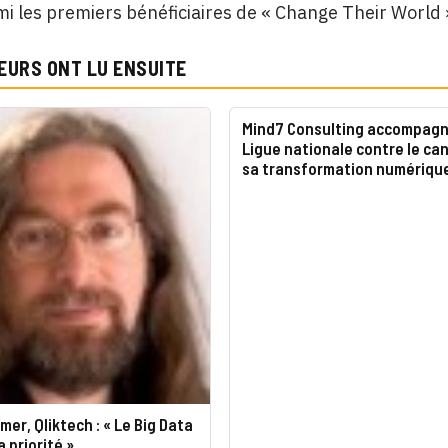
mi les premiers bénéficiaires de « Change Their World »
EURS ONT LU ENSUITE
Mind7 Consulting accompagn
Ligue nationale contre le ca
sa transformation numériqu
mer, Qliktech : « Le Big Data
a priorité »