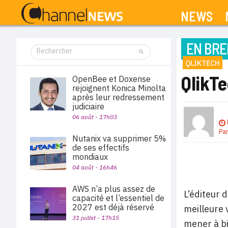
NEWS
EN BRE
QLIKTECH
QlikT
OpenBee et Doxense
rejoignent Konica Minolta
après leur redressement
judiciaire
06 août - 17h03
Pa
Nutanix va supprimer 5%
de ses effectifs
mondiaux
04 août - 16h46
AWS n’a plus assez de
L’éditeur 
capacité et l’essentiel de
2027 est déjà réservé
meilleure 
31 juillet - 17h15
mener à bi