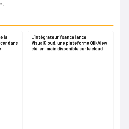
 .
e la
L’intégrateur Ysance lance
ncer dans
VisualCloud, une plateforme QlikView
e
clé-en-main disponible sur le cloud