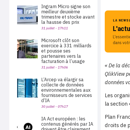
Ingram Micro signe son
meilleur deuxième
trimestre et stocke avant
LA NEWS
la hausse des prix
L'act
31 juillet - 17h11
L'essenti
Microsoft clôt son
dans votr
exercice à 331 milliards
et pousse ses
partenaires vers la
facturation à l’usage
« De la dé
31 juillet - 17h06
QlikView p
L’Arcep va élargir sa
données va
collecte de données
environnementales aux
Les organi
fournisseurs de services
d’IA
la section
30 juillet - 07h17
Plan Franc
IA Act européen : les
contenus générés par IA
droits de 
doivent être clairement