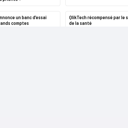
annonce un banc d’essai
QlikTech récompensé par le 
grands comptes
de la santé