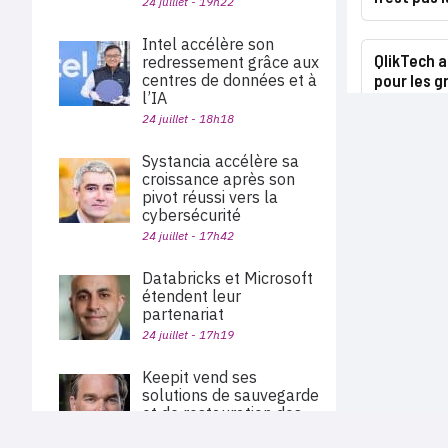
24 juillet - 19h22
Intel accélère son
QlikTech 
redressement grâce aux
pour les 
centres de données et à
l’IA
24 juillet - 18h18
Systancia accélère sa
croissance après son
pivot réussi vers la
cybersécurité
24 juillet - 17h42
Databricks et Microsoft
étendent leur
partenariat
24 juillet - 17h19
Keepit vend ses
solutions de sauvegarde
et de restauration des
données via Pax8