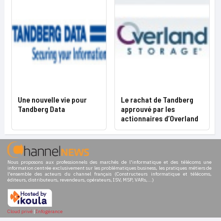
Une nouvelle vie pour
Le rachat de Tandberg
Tandberg Data
approuvé par les
actionnaires d’Overland
Nous proposons aux professionnels des marchés de l'informatique et des télécoms une
information centrée exclusivement sur les problématiques business, les pratiques métiers de
l'ensemble des acteurs du channel français (Constructeurs informatique et télécoms,
éditeurs, distributeurs, revendeurs, opérateurs, ISV, MSP, VARs,...)
Cloud privé
|
Infogérance