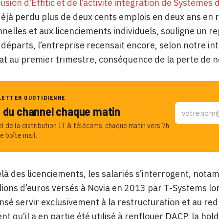
fusion d’Effitic et de l’activité intégration de Système
éjà perdu plus de deux cents emplois en deux ans en
nelles et aux licenciements individuels, souligne un 
éparts, l’entreprise recensait encore, selon notre int
at au premier trimestre, conséquence de la perte de 
LETTER QUOTIDIENNE
u du channel chaque matin
el de la distribution IT & télécoms, chaque matin vers 7h
e boîte mail.
là des licenciements, les salariés s’interrogent, notamm
lions d’euros versés à Novia en 2013 par T-Systems lors
nsé servir exclusivement à la restructuration et au red
t qu’il a en partie été utilisé à renflouer DACP, la ho