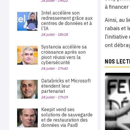
24 juillet - 19h22
à financer
Intel accélère son
redressement grâce aux
Ainsi, au 
centres de données et à
rabais et 
l’IA
24 juillet - 18h18
l’initiativ
ont débray
Systancia accélère sa
croissance après son
pivot réussi vers la
NOS LECT
cybersécurité
24 juillet - 17h42
Databricks et Microsoft
étendent leur
partenariat
24 juillet - 17h19
Keepit vend ses
solutions de sauvegarde
et de restauration des
données via Pax8