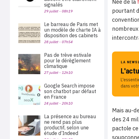
Née de la
signalés
pourtant d
29 juillet - 08h19
convention
Le barreau de Paris met
nombreux d
un modèle de charte IA à
disposition des cabinets
intercontr
28 juillet - 07h54
Pas de trève estivale
pour le dérèglement
LA NEWS
climatique
L'act
27 juillet - 12h10
L'essenti
Google Search impose
dans votr
son chatbot par défaut
en France
24 juillet - 20h10
Mais au-de
La présence au bureau
des 24 mil
ne rend pas plus
productif, selon une
pactole ce
étude d’Indeed
soupçonnen