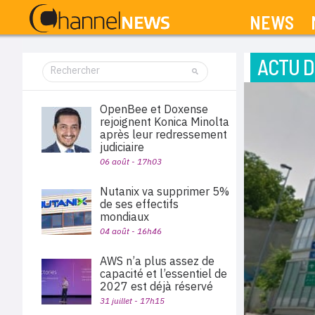
NEWS
ACTU D
OpenBee et Doxense
rejoignent Konica Minolta
après leur redressement
judiciaire
06 août - 17h03
Nutanix va supprimer 5%
de ses effectifs
mondiaux
04 août - 16h46
AWS n’a plus assez de
capacité et l’essentiel de
2027 est déjà réservé
31 juillet - 17h15