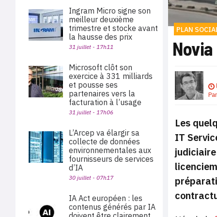
Ingram Micro signe son
meilleur deuxième
trimestre et stocke avant
PLAN SOCIA
la hausse des prix
Novia 
31 juillet - 17h11
Microsoft clôt son
exercice à 331 milliards
et pousse ses
partenaires vers la
Pa
facturation à l’usage
31 juillet - 17h06
Les quelq
L’Arcep va élargir sa
IT Servic
collecte de données
judiciaire
environnementales aux
fournisseurs de services
licenciem
d’IA
30 juillet - 07h17
préparati
contractu
IA Act européen : les
contenus générés par IA
doivent être clairement