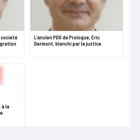
 société
L’ancien PDG de Prologue, Eric
égration
Dermont, blanchi par la justice
 à la
re