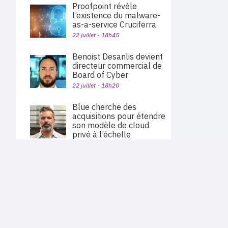
Proofpoint révèle
l’existence du malware-
as-a-service Cruciferra
22 juillet - 18h45
Benoist Desanlis devient
directeur commercial de
Board of Cyber
22 juillet - 18h20
Blue cherche des
acquisitions pour étendre
son modèle de cloud
privé à l’échelle
nationale
22 juillet - 12h51
PLAN DU SITE
Actu des sociétés
Palo Alto Networks va
Agenda
acquérir Embrace pour
Nous proposons aux professionnels des marchés de
En bref
l'informatique et des télécoms une information centrée
étendre sa plateforme
exclusivement sur les problématiques business, les pratiques
Expertises
d’observabilité
métiers de l'ensemble des acteurs du channel français
Interviews
(Constructeurs informatique et télécoms, éditeurs,
22 juillet - 11h40
distributeurs, revendeurs, opérateurs, ISV, MSP, VARs,...)