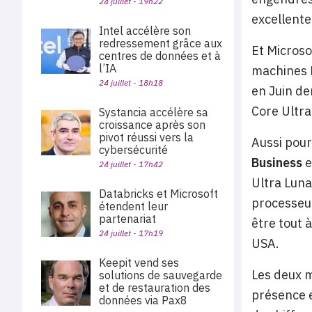
24 juillet - 19h22
excellente
Intel accélère son
redressement grâce aux
Et Microso
centres de données et à
l’IA
machines M
24 juillet - 18h18
en Juin de
Core Ultra
Systancia accélère sa
croissance après son
pivot réussi vers la
Aussi pour
cybersécurité
Business
e
24 juillet - 17h42
Ultra Luna
Databricks et Microsoft
processeu
étendent leur
partenariat
être tout 
24 juillet - 17h19
USA.
Keepit vend ses
Les deux m
solutions de sauvegarde
et de restauration des
présence e
données via Pax8