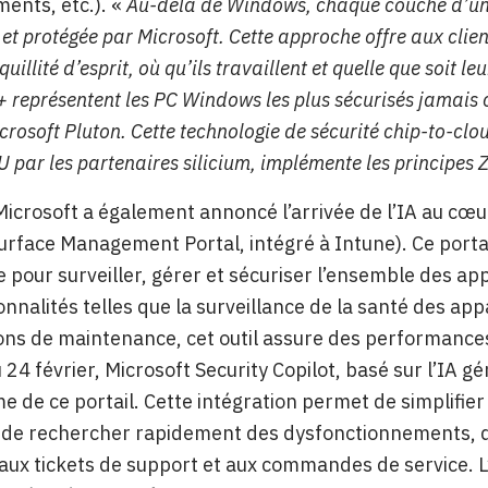
ments, etc.). «
Au-delà de Windows, chaque couche d’un a
et protégée par Microsoft. Cette approche offre aux clien
quillité d’esprit, où qu’ils travaillent et quelle que soit l
+ représentent les PC Windows les plus sécurisés jamais 
crosoft Pluton. Cette technologie de sécurité chip-to-clo
U par les partenaires silicium, implémente les principe
Microsoft a également annoncé l’arrivée de l’IA au cœu
urface Management Portal, intégré à Intune). Ce portai
e pour surveiller, gérer et sécuriser l’ensemble des app
onnalités telles que la surveillance de la santé des app
ons de maintenance, cet outil assure des performances
u 24 février, Microsoft Security Copilot, basé sur l’IA g
 de ce portail. Cette intégration permet de simplifier
é de rechercher rapidement des dysfonctionnements, d
aux tickets de support et aux commandes de service. L’i