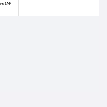
ure ARM
Terms of use
Mentions légales