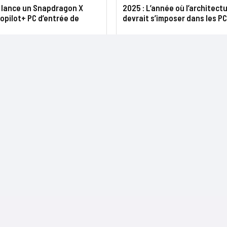
lance un Snapdragon X
2025 : L’année où l’architect
opilot+ PC d’entrée de
devrait s’imposer dans les PC
NOS SITES
CONTACTS
Nominations
InformatiqueNews.fr
Rédaction