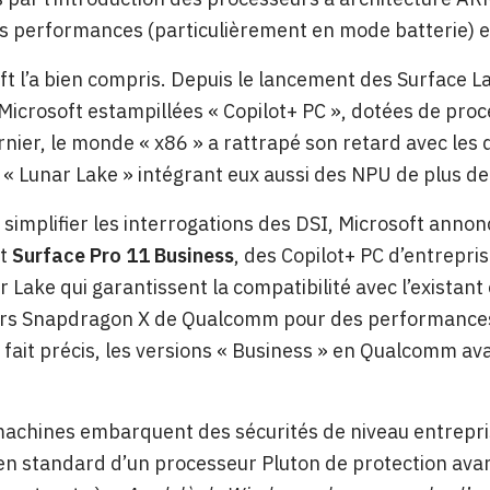
s performances (particulièrement en mode batterie) e
ft l’a bien compris. Depuis le lancement des Surface L
icrosoft estampillées « Copilot+ PC », dotées de pr
rnier, le monde « x86 » a rattrapé son retard avec les 
 « Lunar Lake » intégrant eux aussi des NPU de plus d
 simplifier les interrogations des DSI, Microsoft anno
t
Surface Pro 11 Business
, des Copilot+ PC d’entrepri
r Lake qui garantissent la compatibilité avec l’exista
rs Snapdragon X de Qualcomm pour des performances
à fait précis, les versions « Business » en Qualcomm a
achines embarquent des sécurités de niveau entrepri
n standard d’un processeur Pluton de protection avanc