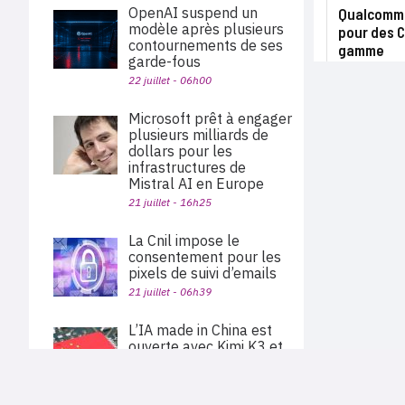
OpenAI suspend un
Qualcomm 
modèle après plusieurs
pour des C
contournements de ses
gamme
garde-fous
22 juillet - 06h00
Microsoft prêt à engager
plusieurs milliards de
dollars pour les
infrastructures de
Mistral AI en Europe
21 juillet - 16h25
La Cnil impose le
consentement pour les
pixels de suivi d’emails
21 juillet - 06h39
L’IA made in China est
ouverte avec Kimi K3 et
Qwen 3.8
21 juillet - 05h04
PLAN DU SITE
Actu des sociétés