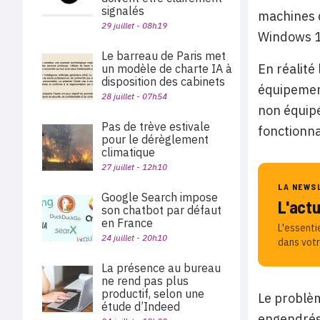
signalés
machines d
29 juillet - 08h19
Windows 1
Le barreau de Paris met
En réalité
un modèle de charte IA à
disposition des cabinets
équipement
28 juillet - 07h54
non équipé
Pas de trève estivale
fonctionna
pour le dérèglement
climatique
27 juillet - 12h10
LA NEWS
Google Search impose
L'act
son chatbot par défaut
en France
L'essenti
24 juillet - 20h10
dans votr
La présence au bureau
ne rend pas plus
productif, selon une
Le problèm
étude d’Indeed
engendrés