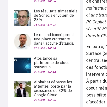
de chiffre
23 juillet - 18h56
maintenue 
Les résultats trimestriels
et une tran
de Soitec s’envolent de
23%
PC Copilot
23 juillet - 17h03
sécurité Mi
Le reconditionné prend
dans le CP
une place croissante
dans l’activité d’Itancia
En outre, 
23 juillet - 16h48
Surface (S
Atos lance sa
centralisé
plateforme de cloud
souverain
des foncti
23 juillet - 16h44
interventi
À partir d
Alphabet dépasse les
attentes, porté par la
coeur même
croissance de 82% de
possibilit
Google Cloud
23 juillet - 15h56
d’accéder 