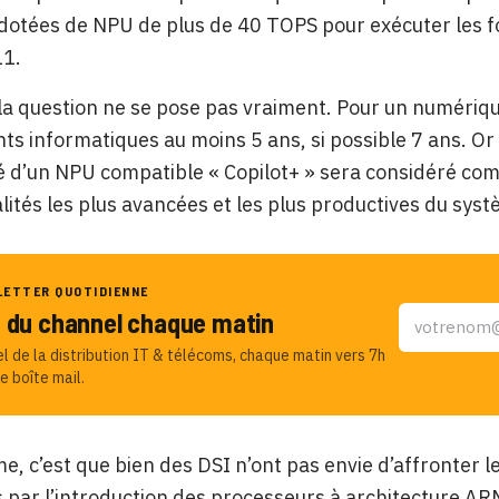
otées de NPU de plus de 40 TOPS pour exécuter les fo
1.
 la question ne se pose pas vraiment. Pour un numériqu
s informatiques au moins 5 ans, si possible 7 ans. Or il
 d’un NPU compatible « Copilot+ » sera considéré com
lités les plus avancées et les plus productives du sys
LETTER QUOTIDIENNE
u du channel chaque matin
el de la distribution IT & télécoms, chaque matin vers 7h
e boîte mail.
e, c’est que bien des DSI n’ont pas envie d’affronter l
 par l’introduction des processeurs à architecture 