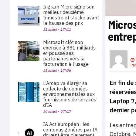
Ingram Micro signe son
meilleur deuxième
trimestre et stocke avant
Micros
la hausse des prix
31 juillet - 17h11
entre
Microsoft clôt son
exercice à 331 milliards
et pousse ses
partenaires vers la
facturation à l’usage
Pa
31 juillet - 17h06
En fin de
L’Arcep va élargir sa
collecte de données
réservées
environnementales aux
fournisseurs de services
Laptop 7,
d’IA
dernier 
30 juillet - 07h17
IA Act européen : les
Les entrep
contenus générés par IA
Octobre. M
doivent être clairement