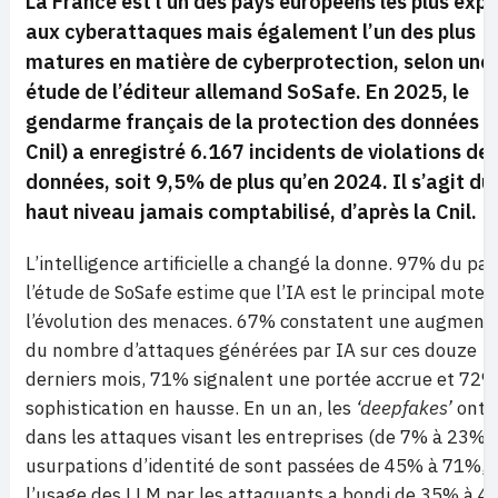
La France est l’un des pays européens les plus exp
aux cyberattaques mais également l’un des plus
matures en matière de cyberprotection, selon une
étude de l’éditeur allemand SoSafe. En 2025, le
gendarme français de la protection des données (
Cnil) a enregistré 6.167 incidents de violations de
données, soit 9,5% de plus qu’en 2024. Il s’agit du
haut niveau jamais comptabilisé, d’après la Cnil.
L’intelligence artificielle a changé la donne. 97% du pa
l’étude de SoSafe estime que l’IA est le principal moteu
l’évolution des menaces. 67% constatent une augment
du nombre d’attaques générées par IA sur ces douze
derniers mois, 71% signalent une portée accrue et 72
sophistication en hausse. E
n un an, les
‘deepfakes’
ont t
dans les attaques visant les entreprises (de 7% à 23%),
usurpations d’identité de sont passées de 45% à 71%, 
l’usage des LLM par les attaquants a bondi de 35% à 4