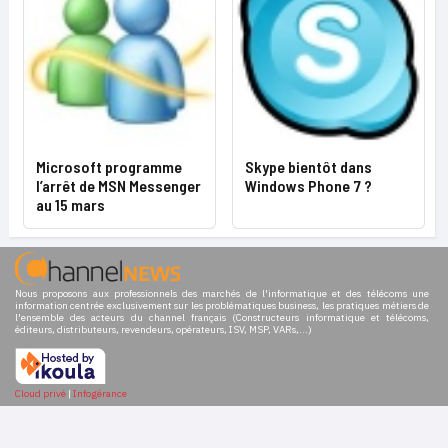
Microsoft programme
Skype bientôt dans
l’arrêt de MSN Messenger
Windows Phone 7 ?
au 15 mars
Nous proposons aux professionnels des marchés de l'informatique et des télécoms une
information centrée exclusivement sur les problématiques business, les pratiques métiers de
l'ensemble des acteurs du channel français (Constructeurs informatique et télécoms,
éditeurs, distributeurs, revendeurs, opérateurs, ISV, MSP, VARs,...)
Cloud privé
|
Infogérance