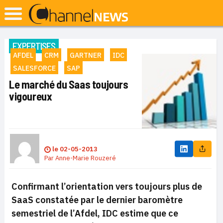
EXPERTISES
AFDEL
CRM
GARTNER
IDC
SALESFORCE
SAP
Le marché du Saas toujours
vigoureux
le
02-05-2013
Par
Anne-Marie Rouzeré
Confirmant l’orientation vers toujours plus de
SaaS constatée par le dernier baromètre
semestriel de l’Afdel, IDC estime que ce