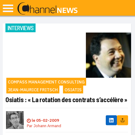
INTERVIEWS
COMPASS MANAGEMENT CONSULTING
JEAN-MAURICE FRITSCH
OSIATIS
Osiatis : « La rotation des contrats s’accélère »
le
05-02-2009
Par
Johann Armand