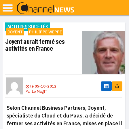
ACTU DES SOCIÉTÉS
JOYENT
PHILIPPE WEPPE
Joyent aurait fermé ses
activités en France
le
05-10-2012
Par
Le MagIT
Selon
Channel Business Partners, Joyent,
spécialiste du Cloud et du Paas, a décidé de
fermer ses activités en France, mises en place il