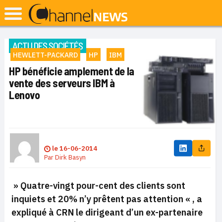
ACTU DES SOCIÉTÉS
HEWLETT-PACKARD
HP
IBM
HP bénéficie amplement de la
vente des serveurs IBM à
Lenovo
le
16-06-2014
Par
Dirk Basyn
» Quatre-vingt pour-cent des clients sont
inquiets et 20% n’y prêtent pas attention « ,
a
expliqué à CRN le dirigeant d’un ex-partenaire