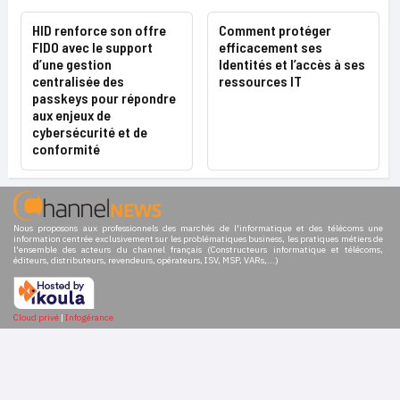
HID renforce son offre
Comment protéger
FIDO avec le support
efficacement ses
d’une gestion
Identités et l’accès à ses
centralisée des
ressources IT
passkeys pour répondre
aux enjeux de
cybersécurité et de
conformité
Nous proposons aux professionnels des marchés de l'informatique et des télécoms une
information centrée exclusivement sur les problématiques business, les pratiques métiers de
l'ensemble des acteurs du channel français (Constructeurs informatique et télécoms,
éditeurs, distributeurs, revendeurs, opérateurs, ISV, MSP, VARs,...)
Cloud privé
|
Infogérance