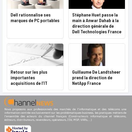
Dell rationnalise ses
Stéphane Huet passe la
marques de PC portables
main à Anwar Dahab à la
direction générale de
Dell Technologies France
Retour sur les plus
Guillaume De Landtsheer
importantes
prend la direction de
acquisitions de l’IT
NetApp France
Nous proposons aux professionnels des marchés de l'informatique et des télécoms une
information centrée exclusivement sur les problématiques business, les pratiques métiers de
l'ensemble des acteurs du channel français (Constructeurs informatique et télécoms,
éditeurs, distributeurs, revendeurs, opérateurs, ISV, MSP, VARs,...)