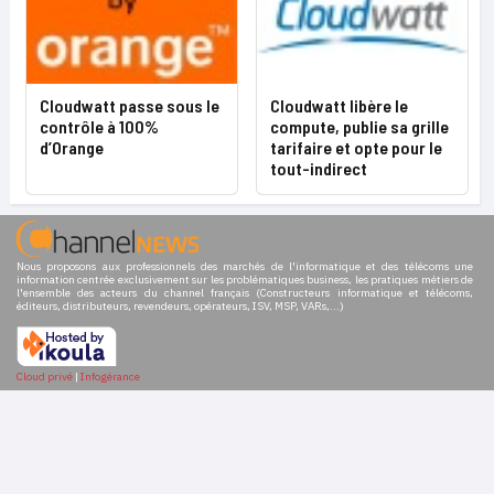
Cloudwatt passe sous le
Cloudwatt libère le
contrôle à 100%
compute, publie sa grille
d’Orange
tarifaire et opte pour le
tout-indirect
Nous proposons aux professionnels des marchés de l'informatique et des télécoms une
information centrée exclusivement sur les problématiques business, les pratiques métiers de
l'ensemble des acteurs du channel français (Constructeurs informatique et télécoms,
éditeurs, distributeurs, revendeurs, opérateurs, ISV, MSP, VARs,...)
Cloud privé
|
Infogérance