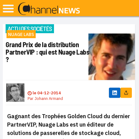
ACTU DES SOCIÉTÉS
NUAGE LABS
Grand Prix de la distribution
PartnerVIP : qui est Nuage Labs
?
le
04-12-2014
Par
Johann Armand
Gagnant des Trophées Golden Cloud du dernier
PartnerVIP, Nuage Labs est un éditeur de
solutions de passerelles de stockage cloud,