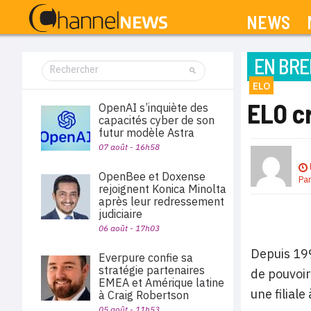
NEWS
EN BRE
ELO
ELO cr
OpenAI s’inquiète des
capacités cyber de son
futur modèle Astra
07 août - 16h58
OpenBee et Doxense
Pa
rejoignent Konica Minolta
après leur redressement
judiciaire
06 août - 17h03
Depuis 199
Everpure confie sa
stratégie partenaires
de pouvoir
EMEA et Amérique latine
une filial
à Craig Robertson
05 août - 11h53