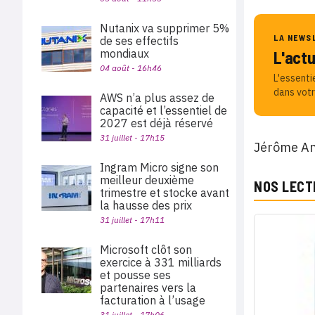
Nutanix va supprimer 5%
LA NEWS
de ses effectifs
mondiaux
L'act
04 août - 16h46
L'essenti
dans votr
AWS n’a plus assez de
capacité et l’essentiel de
2027 est déjà réservé
31 juillet - 17h15
Jérôme An
Ingram Micro signe son
meilleur deuxième
NOS LECT
trimestre et stocke avant
la hausse des prix
31 juillet - 17h11
Microsoft clôt son
exercice à 331 milliards
et pousse ses
partenaires vers la
facturation à l’usage
31 juillet - 17h06