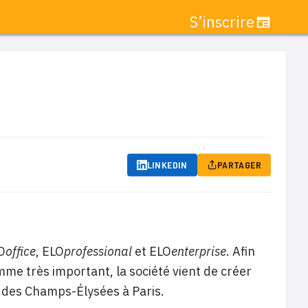
S’inscrire
LINKEDIN
PARTAGER
O
office
, ELO
professional
et ELO
enterprise
. Afin
mme très important, la société vient de créer
ue des Champs-Élysées à Paris.