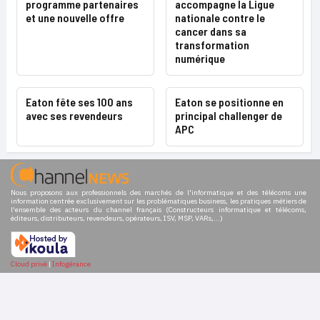
programme partenaires
accompagne la Ligue
et une nouvelle offre
nationale contre le
cancer dans sa
transformation
numérique
Eaton fête ses 100 ans
Eaton se positionne en
avec ses revendeurs
principal challenger de
APC
Nous proposons aux professionnels des marchés de l'informatique et des télécoms une
information centrée exclusivement sur les problématiques business, les pratiques métiers de
l'ensemble des acteurs du channel français (Constructeurs informatique et télécoms,
éditeurs, distributeurs, revendeurs, opérateurs, ISV, MSP, VARs,...)
Cloud privé
|
Infogérance