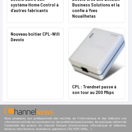
système Home Control à
Business Solutions et la
d’autres fabricants
confie à Yves
Nouailhetas
Nouveau boîtier CPL-Wifi
Devolo
CPL : Trendnet passe à
son tour au 200 Mbps
Nous proposons aux professionnels des marchés de l'informatique et des télécoms une
information centrée exclusivement sur les problématiques business, les pratiques métiers de
l'ensemble des acteurs du channel français (Constructeurs informatique et télécoms,
éditeurs, distributeurs, revendeurs, opérateurs, ISV, MSP, VARs,...)