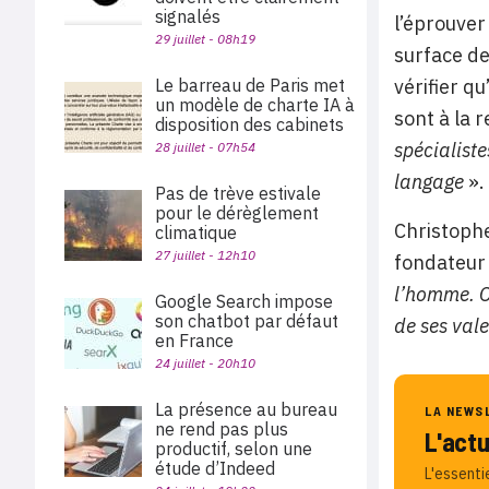
signalés
l’éprouver
29 juillet - 08h19
surface de
vérifier q
Le barreau de Paris met
un modèle de charte IA à
sont à la 
disposition des cabinets
spécialist
28 juillet - 07h54
langage
».
Pas de trève estivale
pour le dérèglement
Christophe
climatique
27 juillet - 12h10
fondateur 
l’homme. C
Google Search impose
son chatbot par défaut
de ses vale
en France
24 juillet - 20h10
La présence au bureau
LA NEWS
ne rend pas plus
L'act
productif, selon une
étude d’Indeed
L'essenti