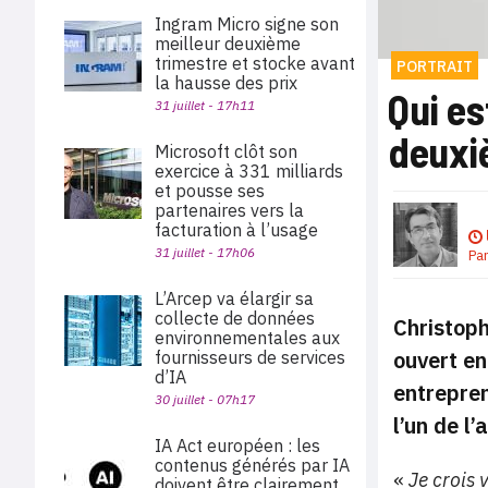
Ingram Micro signe son
meilleur deuxième
trimestre et stocke avant
PORTRAIT
la hausse des prix
Qui es
31 juillet - 17h11
deuxi
Microsoft clôt son
exercice à 331 milliards
et pousse ses
partenaires vers la
facturation à l’usage
31 juillet - 17h06
Pa
L’Arcep va élargir sa
collecte de données
Christoph
environnementales aux
ouvert en
fournisseurs de services
d’IA
entrepren
30 juillet - 07h17
l’un de l
IA Act européen : les
contenus générés par IA
«
Je crois
doivent être clairement