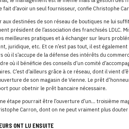
inal, le management est le même mais la gestion des fra
e fait d’avoir un seul fournisseur, confie Christophe Ca
er aux destinées de son réseau de boutiques ne lui su
ent président de l’association des franchisés LDLC. Mis
 meilleures pratiques et à échanger sur leurs problém
t, juridique, etc. Et ce n’est pas tout, il est égaleme
s où il s’accupe de la défense des intérêts du commerc
re où il bénéficie des conseils d’un comité d’accompa
ires. C’est d’ailleurs grâce à ce réseau, dont il vient d’
’ouverture de son magasin de Vienne. Le prêt d’honneur q
port pour obetnir le prêt bancaire nécessaire.
ne étape pourrait être l’ouverture d’un… troisième maga
ristophe Carron, dont on ne peut vraiment plus douter 
EURS ONT LU ENSUITE