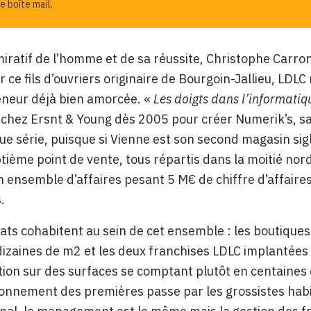
e boîte mail.
dmiratif de l’homme et de sa réussite, Christophe Carr
 ce fils d’ouvriers originaire de Bourgoin-Jallieu, LDLC
eneur déjà bien amorcée. «
Les doigts dans l’informatiq
 chez Ersnt & Young dès 2005 pour créer Numerik’s, s
ue série, puisque si Vienne est son second magasin sigl
tième point de vente, tous répartis dans la moitié nor
un ensemble d’affaires pesant 5 M€ de chiffre d’affair
.
ts cohabitent au sein de cet ensemble : les boutiques 
izaines de m2 et les deux franchises LDLC implantées
ion sur des surfaces se comptant plutôt en centaines
ionnement des premières passe par les grossistes habi