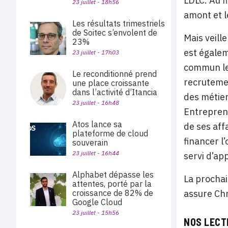
LDLC. Au f
23 juillet - 18h56
amont et l
Les résultats trimestriels
de Soitec s’envolent de
Mais veill
23%
est égalem
23 juillet - 17h03
commun les
Le reconditionné prend
recrutemen
une place croissante
dans l’activité d’Itancia
des métier
23 juillet - 16h48
Entreprend
Atos lance sa
de ses affa
plateforme de cloud
financer l
souverain
23 juillet - 16h44
servi d’ap
Alphabet dépasse les
La prochai
attentes, porté par la
assure ​Ch
croissance de 82% de
Google Cloud
23 juillet - 15h56
NOS LECT