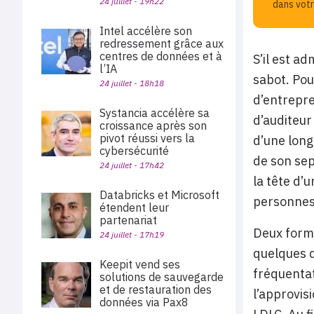
24 juillet - 19h22
dans votr
Intel accélère son
redressement grâce aux
centres de données et à
S’il est a
l’IA
sabot. Pour
24 juillet - 18h18
d’entrepr
Systancia accélère sa
d’auditeur
croissance après son
pivot réussi vers la
d’une long
cybersécurité
de son sep
24 juillet - 17h42
la tête d’
Databricks et Microsoft
personnes
étendent leur
partenariat
Deux forma
24 juillet - 17h19
quelques d
Keepit vend ses
fréquentat
solutions de sauvegarde
et de restauration des
l’approvis
données via Pax8