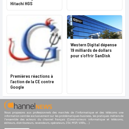
Hitachi HGS
Western Digital dépense
19 milliards de dollars
pour s’offrir SanDisk
Premières réactions à
l’action de la CE contre
Google
Nous proposons aux professionnels des marchés de l'informatique et des télécoms une
information centrée exclusivement sur les problématiques business, les pratiques métiers de
l'ensemble des acteurs du channel français (Constructeurs informatique et télécoms,
éditeurs, distributeurs, revendeurs, opérateurs, ISV, MSP, VARs,...)