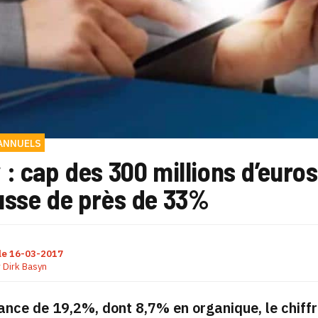
ANNUELS
: cap des 300 millions d’euros
usse de près de 33%
le
16-03-2017
r
Dirk Basyn
ance de 19,2%, dont 8,7% en organique, le chiff