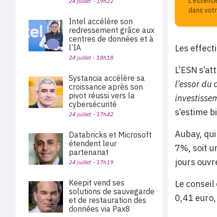
L'essenti
24 juillet - 19h22
dans votr
Intel accélère son
redressement grâce aux
centres de données et à
l’IA
Les effect
24 juillet - 18h18
L’ESN s’at
Systancia accélère sa
l’essor du 
croissance après son
pivot réussi vers la
investissem
cybersécurité
s’estime b
24 juillet - 17h42
Aubay, qui
Databricks et Microsoft
étendent leur
7%, soit u
partenariat
jours ouvr
24 juillet - 17h19
Keepit vend ses
Le conseil
solutions de sauvegarde
0,41 euro,
et de restauration des
données via Pax8