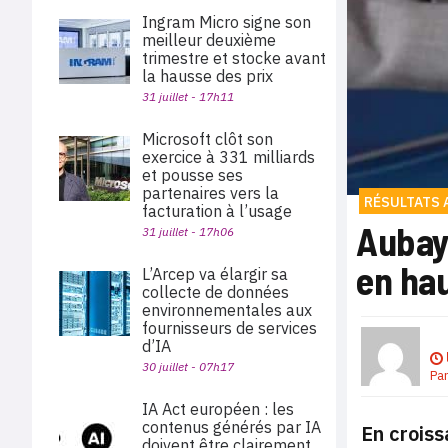
Ingram Micro signe son
meilleur deuxième
trimestre et stocke avant
la hausse des prix
31 juillet - 17h11
Microsoft clôt son
exercice à 331 milliards
et pousse ses
partenaires vers la
RÉSULTATS 
facturation à l’usage
Aubay 
31 juillet - 17h06
en ha
L’Arcep va élargir sa
collecte de données
environnementales aux
fournisseurs de services
d’IA
30 juillet - 07h17
Pa
IA Act européen : les
contenus générés par IA
En croiss
doivent être clairement