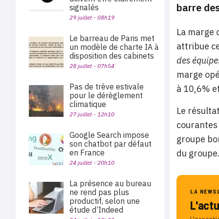
barre des
signalés
29 juillet - 08h19
La marge o
Le barreau de Paris met
attribue c
un modèle de charte IA à
disposition des cabinets
des équipes
28 juillet - 07h54
marge opér
Pas de trève estivale
à 10,6% e
pour le dérèglement
climatique
Le résulta
27 juillet - 12h10
courantes 
Google Search impose
groupe bon
son chatbot par défaut
en France
du groupe.
24 juillet - 20h10
La présence au bureau
ne rend pas plus
LA NEWS
productif, selon une
L'act
étude d’Indeed