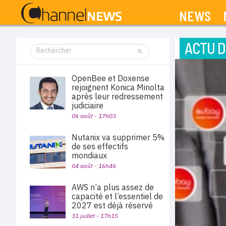
NEWS
ACTU D
OpenBee et Doxense
rejoignent Konica Minolta
après leur redressement
judiciaire
06 août - 17h03
Nutanix va supprimer 5%
de ses effectifs
mondiaux
04 août - 16h46
AWS n’a plus assez de
capacité et l’essentiel de
2027 est déjà réservé
31 juillet - 17h15