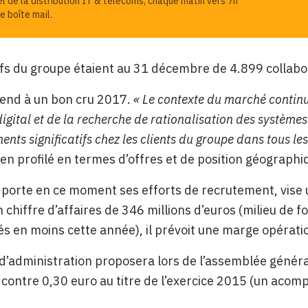
el de la distribution IT & télécoms, chaque matin vers 7h
e boîte mail.
ifs du groupe étaient au 31 décembre de 4.899 collab
tend à un bon cru 2017.
« Le contexte du marché continu
digital et de la recherche de rationalisation des système
ents significatifs chez les clients du groupe dans tous les
ien profilé en termes d’offres et de position géograph
 porte en ce moment ses efforts de recrutement, vise
n chiffre d’affaires de 346 millions d’euros (milieu de 
és en moins cette année), il prévoit une marge opéra
 d’administration proposera lors de l’assemblée génér
 contre 0,30 euro au titre de l’exercice 2015 (un acom