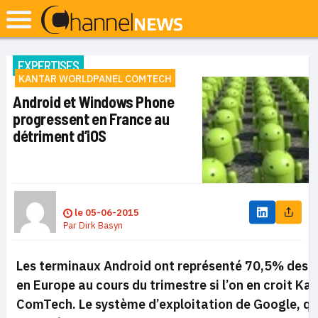
EXPERTISES
KANTAR WORLDPANEL COMTECH
Android et Windows Phone
progressent en France au
détriment d’iOS
le
05-06-2015
Par
Dirk Basyn
Les terminaux Android ont représenté 70,5% des 
en Europe au cours du trimestre si l’on en croit K
ComTech. Le système d’exploitation de Google, qu