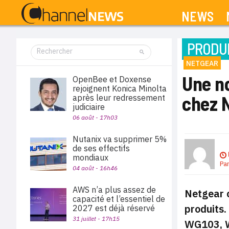
NEWS
PRODUI
NETGEAR
Une n
OpenBee et Doxense
rejoignent Konica Minolta
chez 
après leur redressement
judiciaire
06 août - 17h03
Nutanix va supprimer 5%
de ses effectifs
mondiaux
Pa
04 août - 16h46
AWS n’a plus assez de
Netgear 
capacité et l’essentiel de
produits
2027 est déjà réservé
31 juillet - 17h15
WG103, 