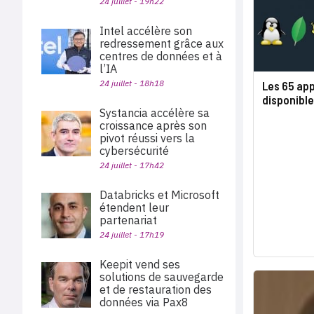
24 juillet - 19h22
Intel accélère son
redressement grâce aux
centres de données et à
l’IA
24 juillet - 18h18
Les 65 app
disponible
Systancia accélère sa
croissance après son
pivot réussi vers la
cybersécurité
24 juillet - 17h42
Databricks et Microsoft
étendent leur
partenariat
24 juillet - 17h19
Keepit vend ses
solutions de sauvegarde
et de restauration des
données via Pax8