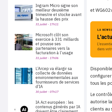
Ingram Micro signe son
et WG602v
meilleur deuxième
trimestre et stocke avant
la hausse des prix
31 juillet - 17h11
LA NEWS
Microsoft clôt son
L'act
exercice à 331 milliards
et pousse ses
L'essenti
partenaires vers la
dans votr
facturation à l’usage
31 juillet - 17h06
Disponible
L’Arcep va élargir sa
collecte de données
configurer
environnementales aux
fournisseurs de services
tous les po
d’IA
30 juillet - 07h17
Le contrôl
autorise l
IA Act européen : les
contenus générés par IA
clients au 
doivent être clairement