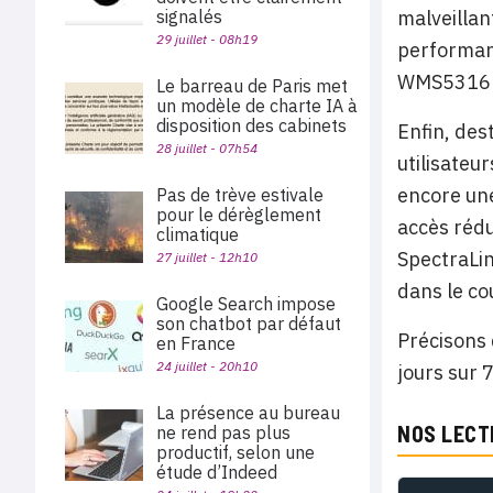
signalés
malveillan
29 juillet - 08h19
performanc
WMS5316 s
Le barreau de Paris met
un modèle de charte IA à
disposition des cabinets
Enfin, des
28 juillet - 07h54
utilisateur
encore une
Pas de trève estivale
pour le dérèglement
accès rédu
climatique
SpectraLin
27 juillet - 12h10
dans le co
Google Search impose
son chatbot par défaut
Précisons 
en France
24 juillet - 20h10
jours sur 
La présence au bureau
NOS LECT
ne rend pas plus
productif, selon une
étude d’Indeed