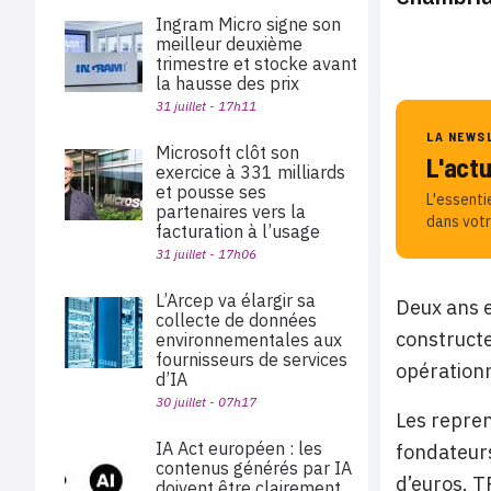
Ingram Micro signe son
meilleur deuxième
trimestre et stocke avant
la hausse des prix
31 juillet - 17h11
LA NEWS
Microsoft clôt son
L'act
exercice à 331 milliards
et pousse ses
L'essenti
partenaires vers la
dans votr
facturation à l’usage
31 juillet - 17h06
L’Arcep va élargir sa
Deux ans e
collecte de données
constructe
environnementales aux
fournisseurs de services
opérationn
d’IA
30 juillet - 07h17
Les repren
IA Act européen : les
fondateurs
contenus générés par IA
d’euros. T
doivent être clairement