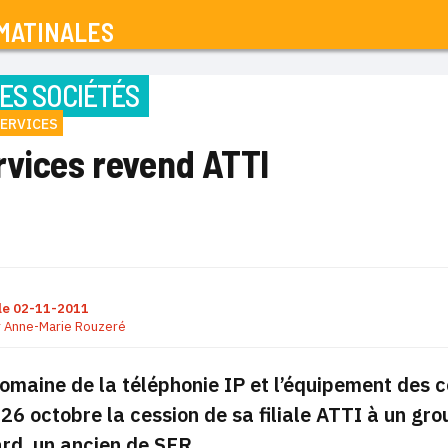
MATINALES
ES SOCIÉTÉS
SERVICES
rvices revend ATTI
le
02-11-2011
r
Anne-Marie Rouzeré
omaine de la téléphonie IP et l’équipement des c
 26 octobre la cession de sa filiale ATTI à un gro
rd, un ancien de SFR.