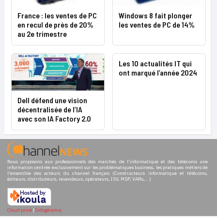
France : les ventes de PC
Windows 8 fait plonger
en recul de près de 20%
les ventes de PC de 14%
au 2e trimestre
Les 10 actualités IT qui
ont marqué l’année 2024
Dell défend une vision
décentralisée de l’IA
avec son IA Factory 2.0
Nous proposons aux professionnels des marchés de l'informatique et des télécoms une
information centrée exclusivement sur les problématiques business, les pratiques métiers de
l'ensemble des acteurs du channel français (Constructeurs informatique et télécoms,
éditeurs, distributeurs, revendeurs, opérateurs, ISV, MSP, VARs,...)
Cloud privé
|
Infogérance