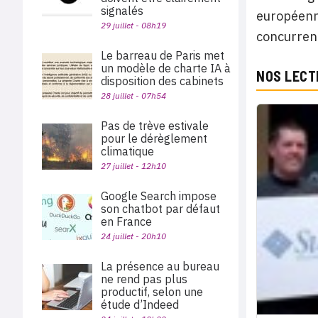
signalés
européenne
29 juillet - 08h19
concurren
Le barreau de Paris met
un modèle de charte IA à
NOS LECT
disposition des cabinets
28 juillet - 07h54
Pas de trève estivale
pour le dérèglement
climatique
27 juillet - 12h10
Google Search impose
son chatbot par défaut
en France
24 juillet - 20h10
La présence au bureau
ne rend pas plus
productif, selon une
étude d’Indeed