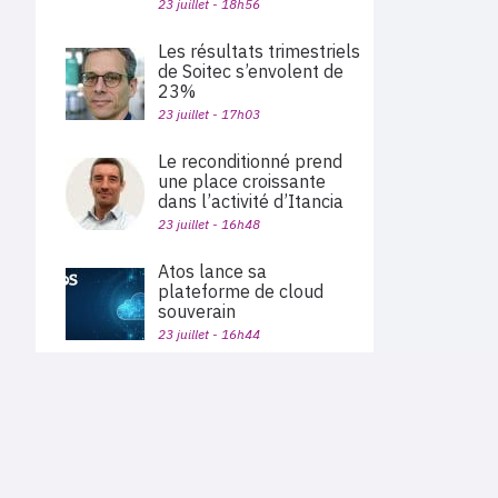
23 juillet - 18h56
Les résultats trimestriels
de Soitec s’envolent de
23%
23 juillet - 17h03
Le reconditionné prend
une place croissante
dans l’activité d’Itancia
23 juillet - 16h48
Atos lance sa
plateforme de cloud
souverain
23 juillet - 16h44
Alphabet dépasse les
attentes, porté par la
PLAN DU SITE
croissance de 82% de
Actu des sociétés
Google Cloud
Agenda
Nous proposons aux professionnels des marchés de
En bref
l'informatique et des télécoms une information centrée
23 juillet - 15h56
exclusivement sur les problématiques business, les pratiques
Expertises
métiers de l'ensemble des acteurs du channel français