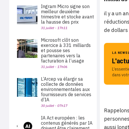
Ingram Micro signe son
meilleur deuxième
il y a un 
trimestre et stocke avant
réductions
la hausse des prix
31 juillet - 17h11
de dollars 
Microsoft clôt son
exercice à 331 milliards
et pousse ses
LA NEWS
partenaires vers la
L'act
facturation à l’usage
31 juillet - 17h06
L'essenti
dans votr
L’Arcep va élargir sa
collecte de données
environnementales aux
fournisseurs de services
d’IA
30 juillet - 07h17
Rappelons 
IA Act européen : les
personnes 
contenus générés par IA
aussi long
doivent être clairement