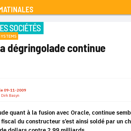
MATINALES
ES SOCIÉTÉS
SYSTEMS
la dégringolade continue
le
09-11-2009
r
Dirk Basyn
tude quant à la fusion avec Oracle, continue sembl
 fiscal du constructeur s’est ainsi soldé par un c
 de dollars contre 2,99 milliards