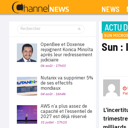
NEWS
ACTU D
SUN MICRO
Sun : 
OpenBee et Doxense
rejoignent Konica Minolta
après leur redressement
judiciaire
06 août - 17h03
Nutanix va supprimer 5%
de ses effectifs
mondiaux
Pa
04 août - 16h46
AWS n’a plus assez de
L’incerti
capacité et l’essentiel de
2027 est déjà réservé
trimestre
31 juillet - 17h15
milliards