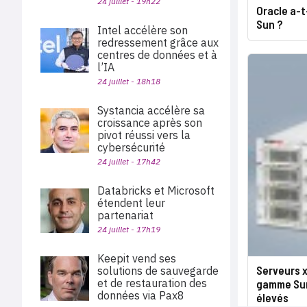
24 juillet - 19h22
Oracle a-t
Sun ?
Intel accélère son
redressement grâce aux
centres de données et à
l’IA
24 juillet - 18h18
Systancia accélère sa
croissance après son
pivot réussi vers la
cybersécurité
24 juillet - 17h42
Databricks et Microsoft
étendent leur
partenariat
24 juillet - 17h19
Keepit vend ses
Serveurs x
solutions de sauvegarde
et de restauration des
gamme Sun
données via Pax8
élevés