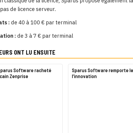
ion classique de la licence, Sparus propose également l
pas de licence serveur.
ats :
de 40 à 100 € par terminal
ation :
de 3 à 7 € par terminal
EURS ONT LU ENSUITE
 Sparus Software racheté
Sparus Software remporte le
icain Zenprise
l’innovation