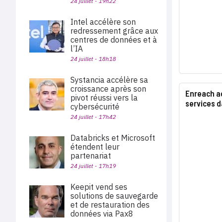
24 juillet - 19h22
Intel accélère son
redressement grâce aux
centres de données et à
l’IA
24 juillet - 18h18
Systancia accélère sa
croissance après son
Enreach ac
pivot réussi vers la
services d
cybersécurité
24 juillet - 17h42
Databricks et Microsoft
étendent leur
partenariat
24 juillet - 17h19
Keepit vend ses
solutions de sauvegarde
et de restauration des
données via Pax8