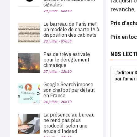
l’acquisit
signalés
revanche, 
29 juillet - 08h19
Prix d’ach
Le barreau de Paris met
un modèle de charte IA à
disposition des cabinets
Prix en loc
28 juillet - 07h54
NOS LECT
Pas de trève estivale
pour le dérèglement
climatique
27 juillet - 12h10
L’éditeur
par l’amér
Google Search impose
son chatbot par défaut
en France
24 juillet - 20h10
La présence au bureau
ne rend pas plus
productif, selon une
étude d’Indeed