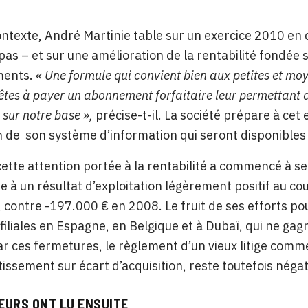
ntexte, André Martinie table sur un exercice 2010 en c
as – et sur une amélioration de la rentabilité fondée 
ments.
«
Une formule qui convient bien aux petites et moy
êtes à payer un abonnement forfaitaire leur permettant de
 sur notre base
»,
précise-t-il. La société prépare à cet 
 de son système d’information qui seront disponibles
cette attention portée à la rentabilité a commencé à s
e à un résultat d’exploitation légèrement positif au c
 contre -197.000 € en 2008. Le fruit de ses efforts pou
filiales en Espagne, en Belgique et à Dubaï, qui ne gag
r ces fermetures, le règlement d’un vieux litige comme
issement sur écart d’acquisition, reste toutefois négat
EURS ONT LU ENSUITE