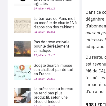
signalés
29 juillet - 08h19
Dans ce co
Le barreau de Paris met
dégénère p
un modèle de charte IA à
d’abonne
disposition des cabinets
28 juillet - 07h54
qui sont pr
intéressent
Pas de trève estivale
pour le dérèglement
adaptation
climatique
27 juillet - 12h10
Du reste, 
est revenu
Google Search impose
son chatbot par défaut
M€ de CA),
en France
fermé ses 
24 juillet - 20h10
impacté pa
La présence au bureau
d’un amort
ne rend pas plus
productif, selon une
étude d’Indeed
NOS LECT