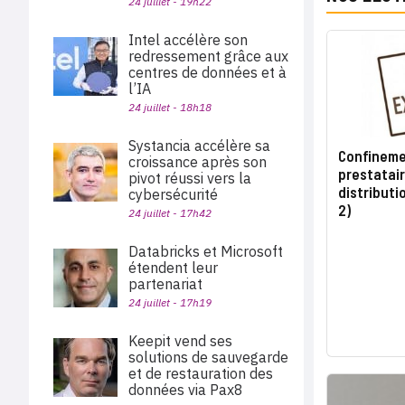
24 juillet - 19h22
Intel accélère son
redressement grâce aux
centres de données et à
l’IA
24 juillet - 18h18
Systancia accélère sa
Confinemen
croissance après son
prestatair
pivot réussi vers la
distributi
cybersécurité
2)
24 juillet - 17h42
Databricks et Microsoft
étendent leur
partenariat
24 juillet - 17h19
Keepit vend ses
solutions de sauvegarde
et de restauration des
données via Pax8