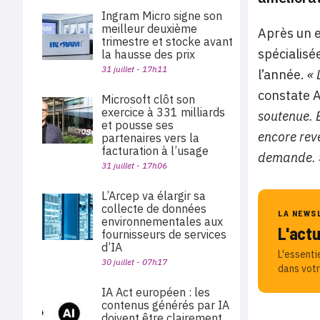
Ingram Micro signe son
meilleur deuxième
Après un 
trimestre et stocke avant
spécialisé
la hausse des prix
31 juillet - 17h11
l’année.
«
constate A
Microsoft clôt son
exercice à 331 milliards
soutenue. E
et pousse ses
encore rev
partenaires vers la
facturation à l’usage
demande.
31 juillet - 17h06
L’Arcep va élargir sa
collecte de données
LA NEWS
environnementales aux
L'act
fournisseurs de services
d’IA
L'essenti
30 juillet - 07h17
dans votr
IA Act européen : les
contenus générés par IA
doivent être clairement