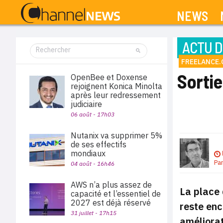
NEWS
ACTU D
FREELANCE
Sorti
OpenBee et Doxense
rejoignent Konica Minolta
après leur redressement
judiciaire
06 août - 17h03
Nutanix va supprimer 5%
de ses effectifs
mondiaux
Pa
04 août - 16h46
AWS n’a plus assez de
La place 
capacité et l’essentiel de
2027 est déjà réservé
reste enc
31 juillet - 17h15
améliorat