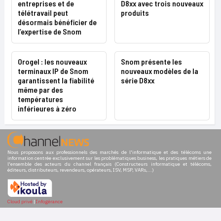
entreprises et de
D8xx avec trois nouveaux
télétravail peut
produits
désormais bénéficier de
l’expertise de Snom
Orogel : les nouveaux
Snom présente les
terminaux IP de Snom
nouveaux modèles de la
garantissent la fiabilité
série D8xx
même par des
températures
inférieures à zéro
Nous proposons aux professionnels des marchés de l'informatique et des télécoms une
information centrée exclusivement sur les problématiques business, les pratiques métiers de
l'ensemble des acteurs du channel français (Constructeurs informatique et télécoms,
éditeurs, distributeurs, revendeurs, opérateurs, ISV, MSP, VARs,...)
Cloud privé
|
Infogérance