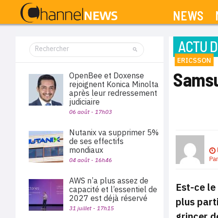
NEWS
ACTU D
ERICSSON
Samsu
OpenBee et Doxense
rejoignent Konica Minolta
après leur redressement
judiciaire
06 août - 17h03
Nutanix va supprimer 5%
de ses effectifs
mondiaux
Pa
04 août - 16h46
AWS n’a plus assez de
Est-ce le
capacité et l’essentiel de
2027 est déjà réservé
plus part
31 juillet - 17h15
grincer d