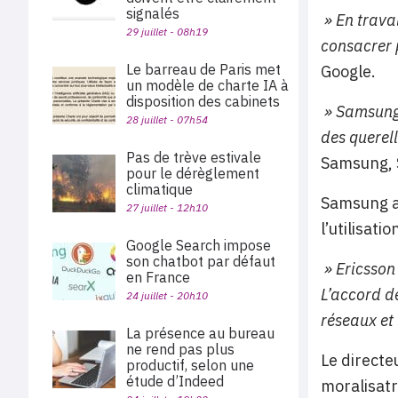
signalés
» En travai
29 juillet - 08h19
consacrer p
Le barreau de Paris met
Google.
un modèle de charte IA à
disposition des cabinets
» Samsung 
28 juillet - 07h54
des querell
Pas de trève estivale
Samsung, 
pour le dérèglement
climatique
Samsung a 
27 juillet - 12h10
l’utilisat
Google Search impose
son chatbot par défaut
» Ericsson
en France
L’accord d
24 juillet - 20h10
réseaux et 
La présence au bureau
ne rend pas plus
Le directeu
productif, selon une
étude d’Indeed
moralisatr