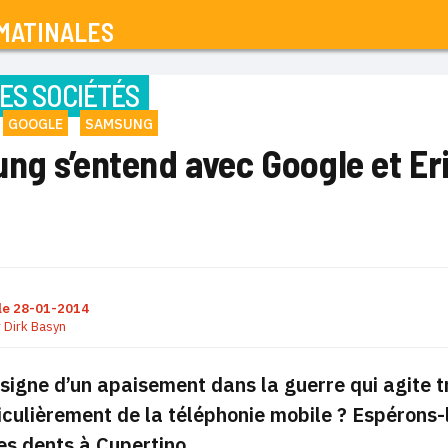
MATINALES
ES SOCIÉTÉS
GOOGLE
SAMSUNG
ng s’entend avec Google et Er
le
28-01-2014
r
Dirk Basyn
 signe d’un apaisement dans la guerre qui agite tr
iculièrement de la téléphonie mobile ? Espérons-l
es dents à Cupertino.