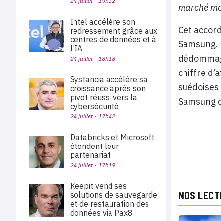
24 juillet - 19h22
marché mon
Intel accélère son
Cet accord
redressement grâce aux
centres de données et à
Samsung. I
l’IA
dédommagem
24 juillet - 18h18
chiffre d’
Systancia accélère sa
suédoises
croissance après son
pivot réussi vers la
Samsung de
cybersécurité
24 juillet - 17h42
Databricks et Microsoft
étendent leur
partenariat
24 juillet - 17h19
Keepit vend ses
NOS LECT
solutions de sauvegarde
et de restauration des
données via Pax8