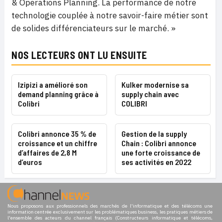
& Operations Planning. La performance de notre
technologie couplée à notre savoir-faire métier sont
de solides différenciateurs sur le marché. »
NOS LECTEURS ONT LU ENSUITE
Izipizi a amélioré son
Kulker modernise sa
demand planning grâce à
supply chain avec
Colibri
COLIBRI
Colibri annonce 35 % de
Gestion de la supply
croissance et un chiffre
Chain : Colibri annonce
d’affaires de 2,8 M
une forte croissance de
d’euros
ses activités en 2022
Nous proposons aux professionnels des marchés de l'informatique et des télécoms une
information centrée exclusivement sur les problématiques business, les pratiques métiers de
l'ensemble des acteurs du channel français (Constructeurs informatique et télécoms,