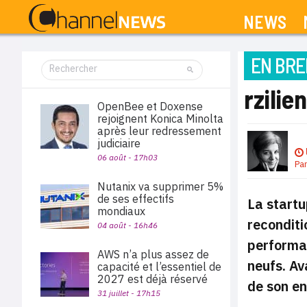
NEWS
EN BRE
rzilie
OpenBee et Doxense
rejoignent Konica Minolta
après leur redressement
judiciaire
06 août - 17h03
Pa
Nutanix va supprimer 5%
de ses effectifs
La startu
mondiaux
reconditi
04 août - 16h46
performa
AWS n’a plus assez de
neufs. Av
capacité et l’essentiel de
2027 est déjà réservé
de son en
31 juillet - 17h15