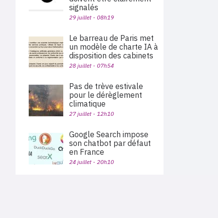
signalés
29 juillet - 08h19
Le barreau de Paris met
un modèle de charte IA à
disposition des cabinets
28 juillet - 07h54
Pas de trève estivale
pour le dérèglement
climatique
27 juillet - 12h10
Google Search impose
son chatbot par défaut
en France
24 juillet - 20h10
La présence au bureau
ne rend pas plus
PLAN DU SITE
productif, selon une
Actu des sociétés
étude d’Indeed
Agenda
Nous proposons aux professionnels des marchés de