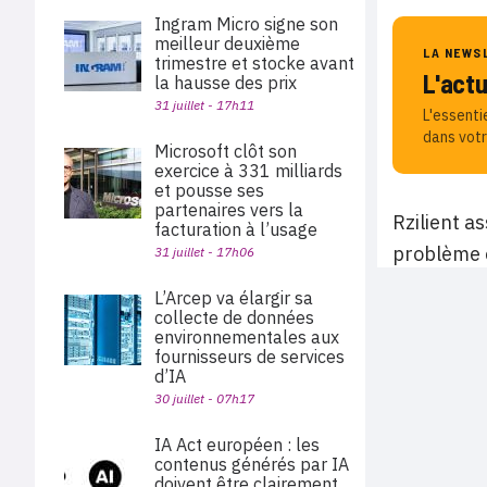
Ingram Micro signe son
meilleur deuxième
LA NEWS
trimestre et stocke avant
L'act
la hausse des prix
31 juillet - 17h11
L'essenti
dans votr
Microsoft clôt son
exercice à 331 milliards
et pousse ses
partenaires vers la
Rzilient a
facturation à l’usage
problème e
31 juillet - 17h06
L’Arcep va élargir sa
collecte de données
environnementales aux
fournisseurs de services
d’IA
30 juillet - 07h17
IA Act européen : les
contenus générés par IA
doivent être clairement