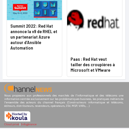
Summit 2022 : Red Hat
annonce la v9 de RHEL et
un partenariat Azure
autour d’Ansible
Automation
Paas : Red Hat veut
tailler des croupières à
Microsoft et VMware
Nous proposons aux professionnels des marchés de l'informatique et des télécoms une
information centrée exclusivement sur les problématiques business, les pratiques métiers de
l'ensemble des acteurs du channel français (Constructeurs informatique et télécoms,
éditeurs, distributeurs, revendeurs, opérateurs, ISV, MSP, VARs,...)
Cloud privé
|
Infogérance