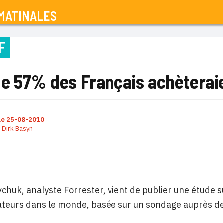
MATINALES
F
de 57% des Français achèterai
le
25-08-2010
r
Dirk Basyn
vchuk, analyste Forrester, vient de publier une étude
eurs dans le monde, basée sur un sondage auprès de 
.