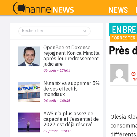
NEWS
EN BRE
FORRESTER
Près 
OpenBee et Doxense
rejoignent Konica Minolta
après leur redressement
judiciaire
06 août - 17h03
Pa
Nutanix va supprimer 5%
de ses effectifs
mondiaux
04 août - 16h46
AWS n’a plus assez de
Olesia Kle
capacité et l’essentiel de
2027 est déjà réservé
consommat
31 juillet - 17h15
différents