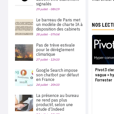
signalés
29 juillet - 08h19
Le barreau de Paris met
NOS LECT
un modèle de charte IA à
disposition des cabinets
28 juillet - 07h54
Pas de trève estivale
pour le dérèglement
climatique
27 juillet - 12h10
Pivot3 cla
Google Search impose
vague » h
son chatbot par défaut
en France
Forrester
24 juillet - 20h10
La présence au bureau
ne rend pas plus
productif, selon une
étude d’Indeed