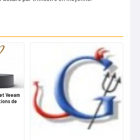
 et Veeam
tions de