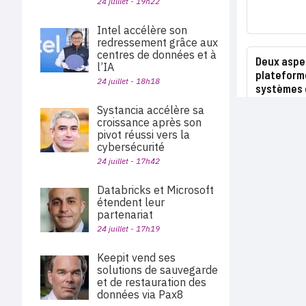
24 juillet - 19h22
Intel accélère son
redressement grâce aux
centres de données et à
Deux aspec
l’IA
plateform
24 juillet - 18h18
systèmes 
Systancia accélère sa
croissance après son
pivot réussi vers la
cybersécurité
24 juillet - 17h42
Databricks et Microsoft
étendent leur
partenariat
24 juillet - 17h19
Keepit vend ses
solutions de sauvegarde
et de restauration des
données via Pax8