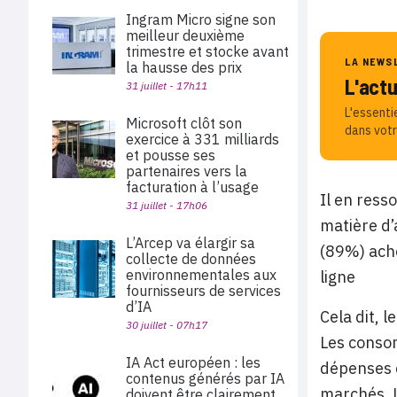
Ingram Micro signe son
meilleur deuxième
trimestre et stocke avant
LA NEWS
la hausse des prix
L'act
31 juillet - 17h11
L'essenti
Microsoft clôt son
dans votr
exercice à 331 milliards
et pousse ses
partenaires vers la
facturation à l’usage
Il en ress
31 juillet - 17h06
matière d’
L’Arcep va élargir sa
(89%) achè
collecte de données
environnementales aux
ligne
fournisseurs de services
d’IA
Cela dit, 
30 juillet - 07h17
Les conso
IA Act européen : les
dépenses e
contenus générés par IA
marchés. L
doivent être clairement