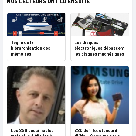
NOS LECTEURS ONT LU ENSUITE
Tegile ou la
Les disques
hiérarchisation des
électroniques dépassent
mémoires
les disques magnétiques
Les SSD aussi fiables
SSD de 1 To, standard
mais plus difficiles à
NVMe….Samsung parie