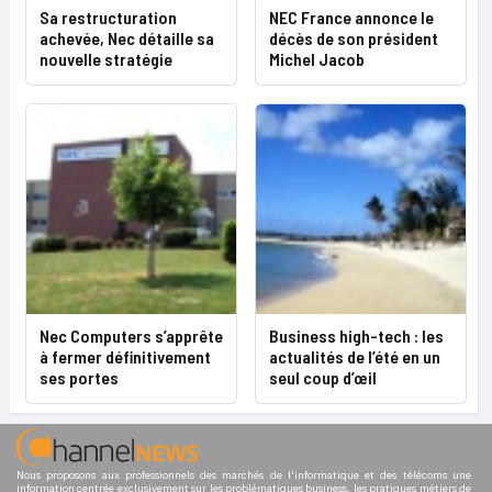
Sa restructuration
NEC France annonce le
achevée, Nec détaille sa
décès de son président
nouvelle stratégie
Michel Jacob
Nec Computers s’apprête
Business high-tech : les
à fermer définitivement
actualités de l’été en un
ses portes
seul coup d’œil
Nous proposons aux professionnels des marchés de l'informatique et des télécoms une
information centrée exclusivement sur les problématiques business, les pratiques métiers de