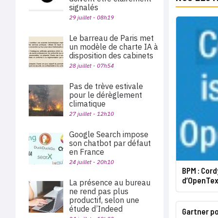
signalés
29 juillet - 08h19
Le barreau de Paris met
un modèle de charte IA à
disposition des cabinets
28 juillet - 07h54
Pas de trève estivale
pour le dérèglement
climatique
27 juillet - 12h10
Google Search impose
son chatbot par défaut
en France
24 juillet - 20h10
BPM : Cord
d’OpenTex
La présence au bureau
ne rend pas plus
productif, selon une
étude d’Indeed
Gartner p