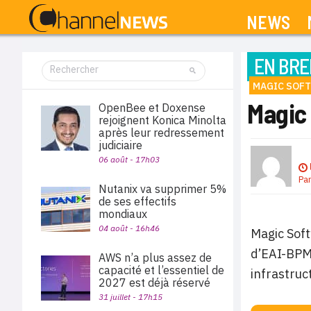
NEWS
EN BRE
MAGIC SOF
Magic
OpenBee et Doxense
rejoignent Konica Minolta
après leur redressement
judiciaire
06 août - 17h03
Pa
Nutanix va supprimer 5%
de ses effectifs
mondiaux
04 août - 16h46
Magic Soft
d’EAI-BPM 
AWS n’a plus assez de
capacité et l’essentiel de
infrastruc
2027 est déjà réservé
31 juillet - 17h15