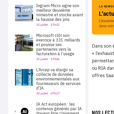
Ingram Micro signe son
LA NEWS
meilleur deuxième
L'act
trimestre et stocke avant
la hausse des prix
L'essenti
31 juillet - 17h11
dans votr
Microsoft clôt son
exercice à 331 milliards
et pousse ses
Dans son é
partenaires vers la
« l’exhaus
facturation à l’usage
31 juillet - 17h06
permettant
ou RIA dan
L’Arcep va élargir sa
collecte de données
offres Saa
environnementales aux
fournisseurs de services
d’IA
30 juillet - 07h17
IA Act européen : les
contenus générés par IA
NOS LECT
doivent être clairement