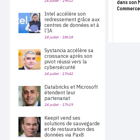
24 juillet - 19h22
dans son M
Commerce
Intel accélère son
redressement grâce aux
centres de données et à
l’IA
24 juillet - 18h18
Systancia accélère sa
croissance après son
pivot réussi vers la
cybersécurité
24 juillet - 17h42
Databricks et Microsoft
étendent leur
partenariat
24 juillet - 17h19
Keepit vend ses
solutions de sauvegarde
et de restauration des
données via Pax8