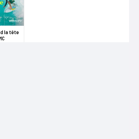
d la tête
MC