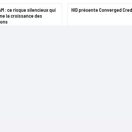
AM : ce risque silencieux qui
HID présente Converged Cred
e la croissance des
ions
NOS SITES
CONTACTS