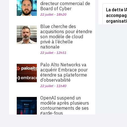
directeur commercial de
Board of Cyber
La dette I
22 juillet - 18h20
accompagn
organisat
Blue cherche des
acquisitions pour étendre
son modèle de cloud
privé à l’échelle
nationale
22 juillet - 12h51
Palo Alto Networks va
acquérir Embrace pour
étendre sa plateforme
d’observabilité
22 juillet - 11h40
OpenAI suspend un
modèle après plusieurs
contournements de ses
garde-fous
22 juillet - 06h00
PLAN DU SITE