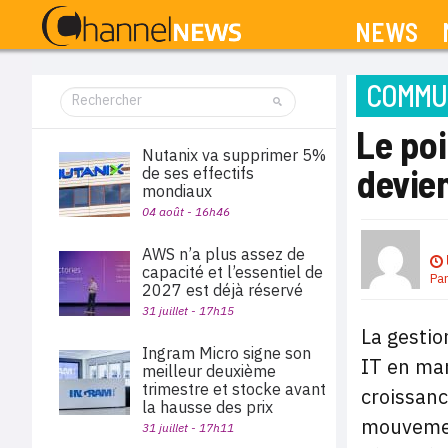
NEWS
COMMUN
Le poi
Nutanix va supprimer 5%
devie
de ses effectifs
mondiaux
04 août - 16h46
AWS n’a plus assez de
capacité et l’essentiel de
Pa
2027 est déjà réservé
31 juillet - 17h15
La gestio
Ingram Micro signe son
IT en mar
meilleur deuxième
trimestre et stocke avant
croissanc
la hausse des prix
mouvement
31 juillet - 17h11