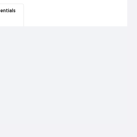
entials
Terms of use