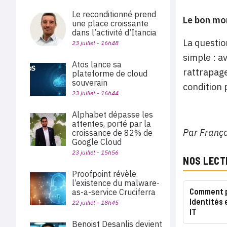
Le reconditionné prend
Le bon mo
une place croissante
dans l’activité d’Itancia
La questio
23 juillet - 16h48
simple : a
Atos lance sa
rattrapage
plateforme de cloud
souverain
condition 
23 juillet - 16h44
Alphabet dépasse les
attentes, porté par la
Par Franço
croissance de 82% de
Google Cloud
23 juillet - 15h56
NOS LECT
Proofpoint révèle
l’existence du malware-
Comment p
as-a-service Cruciferra
Identités 
22 juillet - 18h45
IT
Benoist Desanlis devient