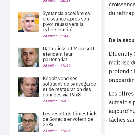
24 juillet - 18h18
croissance
du rattrap
Systancia accélère sa
croissance après son
pivot réussi vers la
cybersécurité
24 juillet - 17h42
De la sécur
Databricks et Microsoft
L’Identity
étendent leur
partenariat
maîtrise d
24 juillet - 17h19
profond : l
Keepit vend ses
onboarding
solutions de sauvegarde
et de restauration des
Les offres
données via Pax8
23 juillet - 18h56
autrefois 
aujourd’hu
Les résultats trimestriels
de Soitec s’envolent de
tâches san
23%
23 juillet - 17h03