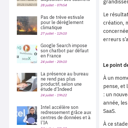
grandisse
28 juillet - 07h54
Le résulta
Pas de trève estivale
pour le dérèglement
création, 
climatique
concernées
27 juillet - 12h10
erreurs s’
Google Search impose
son chatbot par défaut
en France
24 juillet - 20h10
Le point d
La présence au bureau
À un momen
ne rend pas plus
productif, selon une
pense, et 
étude d’Indeed
: un nouve
24 juillet - 19h22
année, les
Intel accélère son
SaaS.
redressement grâce aux
centres de données et à
l’IA
À ce stade,