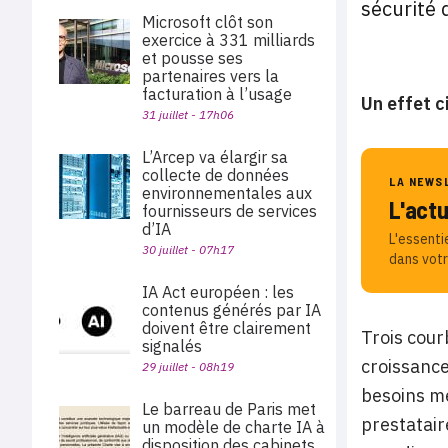
sécurité 
Microsoft clôt son
exercice à 331 milliards
et pousse ses
partenaires vers la
facturation à l’usage
Un effet c
31 juillet - 17h06
L’Arcep va élargir sa
collecte de données
LA NEWS
environnementales aux
L'act
fournisseurs de services
d’IA
L'essenti
30 juillet - 07h17
dans votr
IA Act européen : les
contenus générés par IA
doivent être clairement
Trois cour
signalés
croissance
29 juillet - 08h19
besoins mé
Le barreau de Paris met
prestatair
un modèle de charte IA à
disposition des cabinets